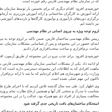
که در سازمان نظام مهندسی فارس رقم خورده است.
خورشیدی افزود: اقدام دیگری که برای نخستین بار توسط سازمان ن
ارائه آموزش به کارگران ساختمانی و ارائه آموزش بتن‌ریزی به آرماتوربن
برگزاری دوره‌های بازآموزی و نوآموزی کارگاه‌ها و بازدیدهای آموزشی 
نیز داشته ایم.
لزوم توجه ویژه به نیروی انسانی در نظام مهندسی
رییس نظام مهندسی ساختمان فارس، ضمن تاکید بر لزوم توجه به نیرو
ابتدای حضور در این مجموعه و پس از شناسایی مشکلات سازمان، تمرک
مباحث نرم‌افزاری و مباحث سخت‌افزاری قرار دادیم.
خورشیدی افزود: برای جذب نیرو در این مجموعه از طریق آزمون، اقد
او ادامه داد: یکی از مشکلات اساسی سازمان نظام مهندسی فارس ب
ماهیت افرادی که به اطلاعات این مجموعه دسترسی دارند است که ای
وزارت راه و شهرسازی هم اعلام کرده‌ایم که بنا شد با ارائه نرم‌اف
تاکنون این مهم عملی نشده است.
وی اظهار کرد: طی سه سال گذشته تلاش کردیم که با اجرای طرح طب
متناسب با مدرک و سختی کار آنها و همچنین ارجاع نظارت تمام پروژه‌
مخالفت بسیاری از افراد ذی نفع همراه بود، عدالت را در این مجموعه ت
استحکام ساختمان‌های بافت تاریخی جدی گرفته شود
رییس سازمان نظام مهندسی فارس، بر لزوم توجه جدی به استحکام ب