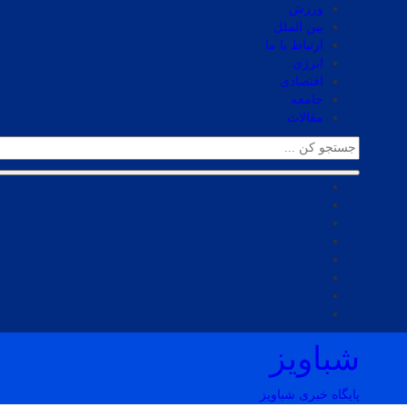
ورزش
بین الملل
ارتباط با ما
انرژی
اقتصادی
جامعه
مقالات
شباویز
پایگاه خبری شباویز