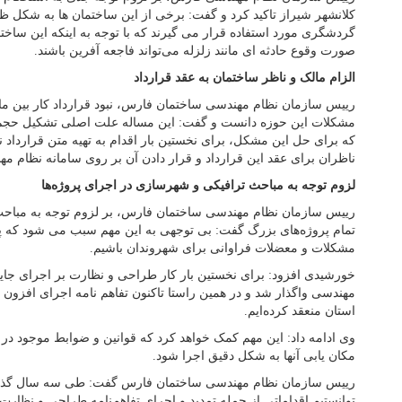
کلانشهر شیراز تاکید کرد و گفت: برخی از این ساختمان ها به شکل ظ
گردشگری مورد استفاده قرار می گیرند که با توجه به اینکه این ساختم
صورت وقوع حادثه ای مانند زلزله می‌تواند فاجعه آفرین باشند.
الزام مالک و ناظر ساختمان به عقد قرارداد
رییس سازمان نظام مهندسی ساختمان فارس، نبود قرارداد کار بین مال
مشکلات این حوزه دانست و گفت: این مساله علت اصلی تشکیل حجم قا
که برای حل این مشکل، برای نخستین بار اقدام به تهیه متن قرارداد ن
ناظران برای عقد این قرارداد و قرار دادن آن بر روی سامانه نظام م
لزوم توجه به مباحث ترافیکی و شهرسازی در اجرای پروژه‌ها
رییس سازمان نظام مهندسی ساختمان فارس، بر لزوم توجه به مباح
تمام پروژه‌های بزرگ گفت: بی توجهی به این مهم سبب می شود که پس
مشکلات و معضلات فراوانی برای شهروندان باشیم.
خورشیدی افزود: برای نخستین بار کار طراحی و نظارت بر اجرای جای
استان منعقد کرده‌ایم.
وی ادامه داد: این مهم کمک خواهد کرد که قوانین و ضوابط موجود در
مکان یابی آنها به شکل دقیق اجرا شود.
رییس سازمان نظام مهندسی ساختمان فارس گفت: طی سه سال گذش
توانستیم اقداماتی از جمله تمدید و اجرای تفاهم‌نامه طراحی و نظار