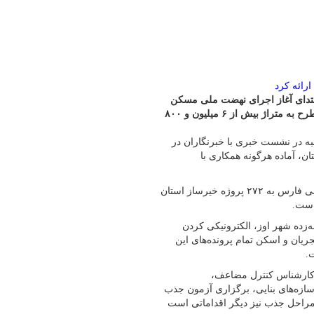
تدای آغاز اجرای نهضت ملی مسکن
در این استان تاکنون به افزون بر ۱۰ هزار و ۷۴۰ پروژه مرتبط با این طرح به متراژ بیش از ۶ میلیون و ۸۰۰
به در نشست خبری با خبرنگاران در
، آماده هرگونه همکاری با
وی ادامه داد: علاوه بر طرح نهضت ملی مسکن، سازمان نظام مهندسی فارس به ۲۷۲ پروژه خیرساز استان
ازل زلزله‌زده شهر اوز، الکترونیکی کردن
جریان و اسکن تمام پرونده‌های این
.
 کارشناس کنترل مضاعف،
ازه‌های بنایی، برگزاری آزمون جذب
راحل جذب نیز دیگر اقداماتی است