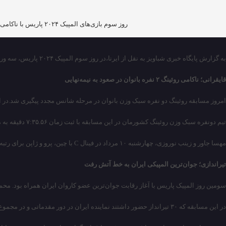
روز سوم بازی‌های المپیک ۲۰۲۴ پاریس با ناکامی تیم دو نفره روئینگ بانوان ایران در صعود به نیمه‌نهایی و آغاز رقابت نماینده جوان کشورمان در تیراندازی اهداف پروازی همراه بود.
به گزارش پایگاه خبری شباویز به نقل از ایرنا،در روز سوم المپیک ۲۰۲۴ پاریس، سه ورزشکار کشورمان در ۲ رشته قایقرانی و تیراندازی به مصاف حریفان رفتند.
قایقرانی؛ ناکامی روئینگ ۲ نفره بانوان در صعود به نیمه‌نهایی
امروز مسابقه روئینگ دو نفره سبک وزن بانوان در مرحله شانس مجدد پیگیری شد.در این رق
تیم دونفره سبک وزن روئینگ کشورمان در این مسابقه با ثبت زمان ۷:۳۵.۵۶ دقیقه به مقام چهارم رسید و ضمن ناکامی در صعود به مرحله نیمه‌نهایی، برای تعیین جایگاه نهایی به فینال C رفت.
مهسا جاور و زینب نوروزی، چهارشنبه ۱۰ مرداد در فینال C با چین، پرو و ژاپن برای رتبه سیزدهم تا هجدهم بازی‌های المپیک رقابت خواهند کرد.
تیراندازی؛ جوان‌ترین المپیکی ایران به خط آتش رفت
سومین روز المپیک پاریس با آغاز رقابت جوان‌ترین عضو کاروان ایران همراه بود. محمد بیرانوند که تنها ۱۵ سال دارد، به عنوان پدیده تیراندازی، امروز رقابت‌هایش را در تیراندازی 
در این مسابقه که ۳۰ تیرانداز حضور داشتند نماینده ایران در دور مقدماتی و در مجموع سه راند با ۷۰ امتیاز در رده بیست‌ویکم ایستاد. او راند اول و دوم را با امتیاز ۲۳ و در راند سوم را با امتیاز ۲۴ به پایان برد.