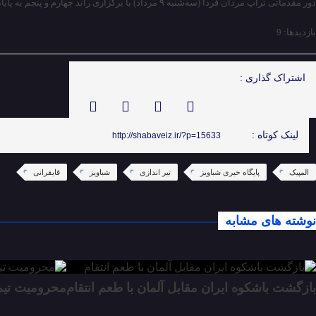
دور مقدماتی تراپ مردان فردا (سه‌شنبه ۹ مرداد) با برگزاری راند چهارم و پنجم به پایان می‌رسد و چهره ۶ تیرانداز راه یافته به فینال مشخص می‌شود.
بازدیدها: 9
اشتراک گذاری :
لینک کوتاه :
http://shabaveiz.ir/?p=15633
المپیک
پایگاه خبری شباویز
تیر اندازی
شباویز
قایقرانی
نوشته های مشابه
بازگشت باشکوه ایران مقابل آلمان با طعم انتقام
محرومیت تیم‌ه