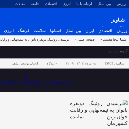
ورزش
بین الملل
ارتباط با ما
انرژی
اقتصادی
جامعه
مقالات
شباویز
پایگاه خبری شباویز
ورزش
اقتصادی
ایران
بین الملل
استانها
سلامت
فرهنگ
انرژی
شما اینجا هستید »
صفحه اصلی »
نرسیدن روئینگ دونفره بانوان به نیمه‌نهایی و رقا
گروه :
ورزش
شناسه :
15633
۰۸ مرداد ۱۴۰۳ - ۲۲:۰۹
۰
دیدگاه
ارسال توسط :
پناهی
نرسیدن روئینگ دونفره