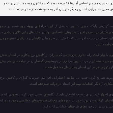
از دولت سیزدهم و بر اساس آمارها ۱۱ درصد بوده که هم اکنون و به همت این دولت و
ش مدیریت اجرایی استان و دیگر متولیان امر به حدود هفت درصد رسیده است.
ه گزارش پایگاه خبری شباویز به نقل از ایرنا،
مرادعلی پیوند
روز شنبه در جمع
خبرنگاران در یاسوج افزود: طرح‌های اقتصادی، تولیدی و اشتغال زایی کلان و زیادی در
این استان در دست اجراست که تکمیل این طرح ها در کاهش نرخ بیکاری نقش مهمی
خواهد داشت.
وی با بیان اینکه راه اندازی پتروشیمی گچساران در کاهش نرخ بیکاری در استان نقش
مهمی داشته ابراز کرد: با بهره برداری از پتروشیمی گچساران در دولت سیزدهم بیش
از یکهزار نفر در این استان به اشتغال مشغول شدند.
پیوند تصریح کرد: جذب بی سابقه اعتبارات، افزایش سرمایه گذاری و کاهش نرخ
بیکاری از دیگر اقدامات مهم این استان در دولت سیزدهم است.
وی اظهار کرد: برای توسعه اشتغال باید از نگاه‌های سنتی عبور کرد، به‌طوری‌ که در
استان کهگیلویه و بویراحمد در حوزه‌های مختلف ظرفیت‌های مطلوبی وجود دارد که
می‌توان در این حوزه‌های طرح‌های عملیاتی ارائه کرد.