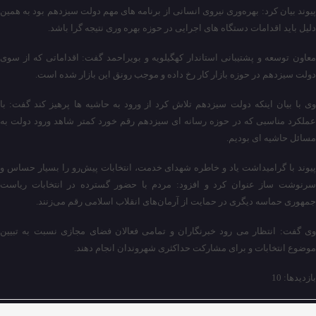
پیوند بیان کرد: بهره‌وری نیروی انسانی از برنامه های مهم دولت سیزدهم بود به همین
دلیل باید اقدامات دستگاه های اجرایی در حوزه بهره وری نتیجه گرا باشد.
معاون توسعه و پشتیبانی استاندار کهگیلویه و بویراحمد گفت: اقداماتی که از سوی
دولت سیزدهم در حوزه بازار کار رخ داده و موجب رونق این بازار شده است.
وی با بیان اینکه دولت سیزدهم تلاش کرد از ورود به حاشیه ها پرهیز کند گفت: با
عملکرد مناسبی که در حوزه رسانه ای سیزدهم رقم خورد کمتر شاهد ورود دولت به
مسائل حاشیه ای بودیم.
پیوند با گرامیداشت یاد و خاطره شهدای خدمت، انتخابات پیش‌رو را بسیار حساس و
سرنوشت ساز عنوان کرد و افزود: مردم با حضور گسترده در انتخابات ریاست
جمهوری حماسه دیگری در حمایت از آرمان‌های انقلاب اسلامی رقم می‌زنند.
وی گفت: انتظار می رود خبرنگاران و تمامی فعالان فضای مجازی نسبت به تبیین
موضوع انتخابات و برای مشارکت حداکثری شهروندان انجام دهند.
بازدیدها: 10