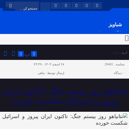
شباویز
پایگاه خبری شباویز
پ
گروه :
ایران
شناسه :
29401
۲۸ اسفند ۱۴۰۴ - ۲۳:۴۹
۰
دیدگاه
ارسال توسط :
پناهی
نتانیاهو روز بیستم جنگ: تاکنون ایران
پیروز و اسرائیل شکست خورده