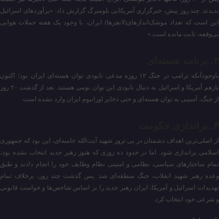
ندیدند. چند روز پیش، خبرگزاری آمریکایی بلومبرگ گزارش داد: «برآوردهای اسرائیل
این است که تعداد موشک‌اندازهای(لانچرها) ایران، با وجود یک هفته حملات هوایی
بی‌وقفه، ثابت مانده است.»
۲. برنامه هسته‌ای
باوجودآنکه ترامپ در جنگ ۱۲ روزه مدعی نابودی توان هسته‌ای ایران بود؛ اکنون
بازهم آمریکا و اسرائیل به دنبال نابودی این توان بومی هستند. بعد از گذشت ۲۰ روز
از جنگ، آسیبی به توان هسته‌ای و حتی ذخایر اورانیوم ایران وارد نشده است.
۳. براندازی حکومت
از اصلی‌ترین اهداف دشمنان در پی ترور شهید آیت‌الله خامنه‌ای، این بود که جمهوری
اسلامی براندازی شود. اما در حدود ده روزی که هنوز رهبر جدید انتخاب نشده بود،
تمام ساختارهای سیاسی، نظامی و امنیتی نظام وظایف خود را انجام دادند و طبق
وعده رهبر شهید انقلاب، جنگ منطقه‌ای شد. پس گذشت چند روز، برخلاف تمام
تهدیدات اسرائیل و آمریکا، ایران رهبر جدید را بر اساس شاخص‌ها و خواست قانونی
و شرعی خود انتخاب کرد.