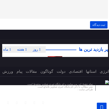
پر بازدید ترین ها
1 روز
1 هفته
1 ماه
انرژی
استانها
اقتصادی
دولت
گوناگون
مقالات
پیام
ورزش
تمام حقوق این وب سایت برای پایگاه خبری شباویز محفوظ است.
نشر مطالب با ذکر نام پایگاه خبری شباویز بلامانع است.
طراحی سایت :
پایگاه خبری شباویز