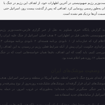
ت‌وزیر رژیم صهیونیستی در آخرین اظهارات خود، از اهداف این رژیم در جنگ با
ان به‌طور رسمی رونمایی کرد. اهدافی که پس از گذشت بیست روز، اسرائیل حتی
سمت آن‌ها نزدیک هم نشده است.
به گزارش پایگاه خبری شباویز به نقل از خبر گزاری فارس،نخست‌وزیر رژیم
صهیونیستی دقایقی قبل در اظهاراتی، ۳ هدف اصلی اسرائیل از جنگ علیه ایران را
اعلام کرد که عبارت‌اند از: ۱. نابودی برنامه هسته‌ای. ۲. نابودی برنامه موشکی. ۳.
براندازی حکومت ایران.پیش از آنکه شرایط فعلی رژیم در رسیدن به این اهداف را
بررسی کنیم، باید گفت که این اهداف، دقیقا همان خواسته‌هایی است که در جنگ
تحمیلی ۱۲ روزه هم اعلام شده بود.
۱. وضعیت موشک‌های ایران
از ابتدای شروع جنگ تا همین لحظه، منافع آمریکا در منطقه و سراسر اسرائیل، هدف
موشک‌های ایران قرار گرفته‌اند. موشک‌های شلیک‌شده روزبه‌روز از نوع پیشرفته‌تر و
با سر جنگی سنگین‌تر انتخاب شده‌اند؛ به‌طوری‌که در غروب امروز، در حمله به
اسرائیل از سامانه‌های جدید استفاده شد.
پس از ۲۰ روز، نه‌تنها ذخایر موشکی ایران آسیب ندید، بلکه حتی لانچرها نیز آسیب