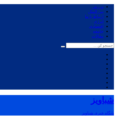
ورزش
بین الملل
ارتباط با ما
انرژی
اقتصادی
جامعه
مقالات
شباویز
پایگاه خبری شباویز