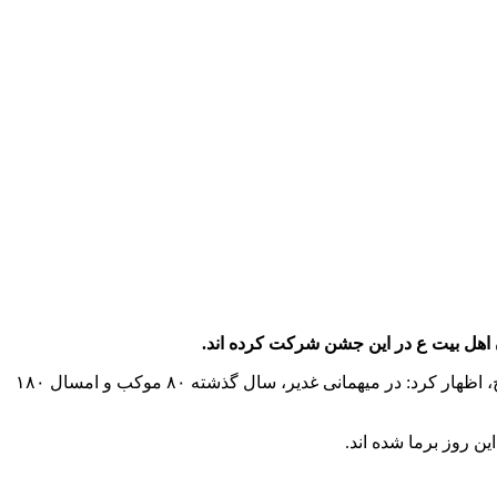
به گزارش پایگاه خبری شباویز به نقل از ایرنا،معاون تبلیغات اسلامی کهگیلویه و بویراحمد روز جمعه در حاشیه برپایی این موکب ها در یاسوج، اظهار کرد: در میهمانی غدیر، سال گذشته ۸۰ موکب و امسال ۱۸۰
ن روز برما شده اند.