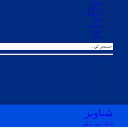
ورزش
بین الملل
ارتباط با ما
انرژی
اقتصادی
جامعه
مقالات
شباویز
پایگاه خبری شباویز