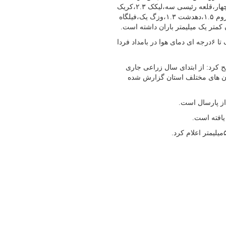
سرآسیاب یوسفی هفت،دیشموک ۶،لنده پنج،برم سبز پنج،قلعه دختر چهار،قلعه رئیسی سه،لیکک ۲.۳،کریک
۲،پشته زیلایی ۲،سیرون شبلیز ۲،سی سخت ۱.۶،سینه نمک ۱.۵،دشتروم ۱.۵،دهدشت ۱.۳،وزگ یک،فیلگاه
کمتر یک میلیمتر باران داشته است.
وی بیان کرد: این سامانه امشب از جو استان خارجی شود و کاهش یک تا ۶درجه ای دمای هوا در بامداد فردا
 کرد: از ابتدای سال زراعی جاری
ستگاه های شهرستان های مختلف استان گزارش شده