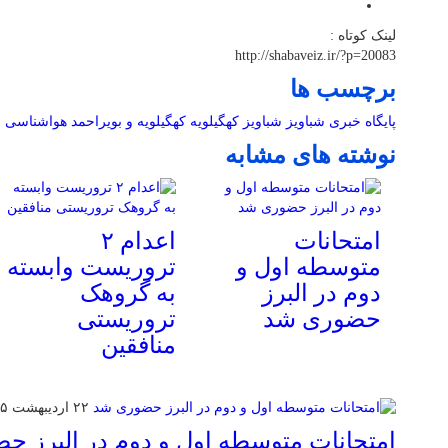
لینک کوتاه :
http://shabaveiz.ir/?p=20083
برچسب ها
پایگاه خبری شباویز
شباویز
کهگیلویه
کهگیلویه و بویراحمد
هواشناسی
نوشته های مشابه
امتحانات
اعدام ۲
متوسطه اول و
تروریست وابسته
دوم در البرز
به گروهک
حضوری شد
تروریستی
منافقین
۲۲ اردیبهشت ۱۴۰۵
امتحانات متوسطه اول و دوم در البرز 