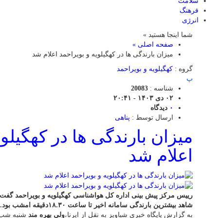
سلامت
فرهنگ
انرژی
شما اینجا هستید »
صفحه اصلی »
میزان بارندگی ها در کهگیلویه و بویراحمد اعلام شد
گروه :
کهگیلویه و بویراحمد
پ
شناسه :
20083
۰۲ دی ۱۴۰۳ - ۲۰:۴۱
۰
دیدگاه
ارسال توسط :
پناهی
میزان بارندگی ها در کهگیلوی
اعلام شد
رییس مرکز پیش بینی اداره کل هواشناسی کهگیلویه و بویراحمد گفت
شاهد بیشترین بارندگی سامانه اخیر تا ساعت ۱۸.۳۰دقیقه امشب بود.
به گزارش پایگاه خبری شباویز به نقل از ایرنا،
ولی بهره مند
شنبه شب ا