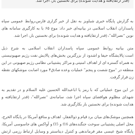
(قدر ارتقایافته و هدایت شونده) برای نخستین بار، اجرا شد.
به گزارش پایگاه خبری شباویز به نقل از خبر گزاری فارس،روابط عمومی سپاه
پاسداران انقلاب اسلامی در بیانیه‌ای خبر داد: موج ۶۵ با به کارگیری سامانه های
نوین “نصرالله”، (قدر ارتقایافته و هدایت شونده) برای نخستین بار، اجرا شد.
متن بیانیه روابط عمومی سپاه پاسداران انقلاب اسلامی به شرح ذیل
است:پالایشگاه حیفا و اشدود از بزرگترین بخش‌های پالایش نفت رژیم صهیونیستی
به همراه گستره ای از اهداف امنیتی و مراکز پشتیبانی نظامی رژیم صهیونی در این
منطقه در “موج شصت و پنجم” عملیات وعده صادق۴ مورد اصابت موشکهای نقطه
زن قرار گرفت.
در این موج عملیاتی که با رمز یا اباعبدالله الحسین علیه السلام و در تقدیم به
شهدای مظلوم هوافضای سپاه اجرا شد، سامانه‌ی “نصرالله”، (قدر ارتقایافته و
هدایت شونده) برای نخستین بار بکارگیری شد.‌
همچنین موشک‌های میان ‌برد قیام و ذوالفقار، اهداف و منافع آمریکا در پایگاه الخرج،
محل اصلی پشتیبانی سوخت جنگنده‌های f16 و f35 و آواکس های جاسوسی آمریکا،
پایگاه شیخ عیسی مقر فرماندهی و کنترل دیتاسنتر و وسایل ارتباط رزمی ارتش