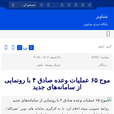
شباویز
پایگاه خبری شباویز
پ
گروه :
ایران
شناسه :
29392
۲۸ اسفند ۱۴۰۴ - ۲۱:۲۷
۰
دیدگاه
ارسال توسط :
پناهی
موج ۶۵ عملیات وعده صادق ۴ با رونمایی
از سامانه‌های جدید
روابط عمومی سپاه اعلام کرد: با به کارگیری سامانه های نوین "نصرالله"،