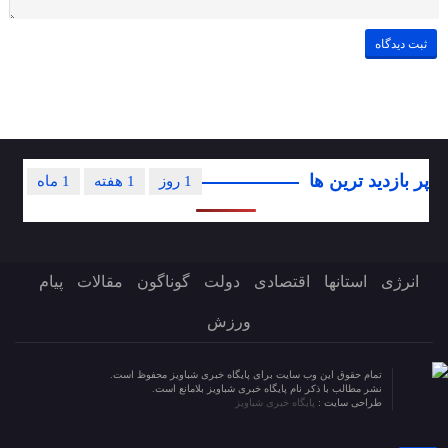
پر بازدید ترین ها
1 روز
1 هفته
1 ماه
انرژی
استانها
اقتصادی
دولت
گوناگون
مقالات
پیام
ورزش
تمام حقوق این وب سایت برای پایگاه خبری شباویز محفوظ است.
نشر مطالب با ذکر نام پایگاه خبری شباویز بلامانع است.
طراحی سایت :
پایگاه خبری شباویز