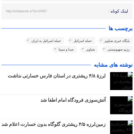
لینک کوتاه :
http://shabaveiz.ir/?p=24357
برچسب ها
پایگاه خبری شباویز
حمله اسرائیل
حمله اسرائیل به ایران
رژیم صهیونیستی
شباویز
صدا و سیما
نوشته های مشابه
لرزهٔ ۴/۸ ریشتری در استان فارس خسارتی نداشت
آتش‌سوزی فرودگاه امام اطفا شد
زمین‌لرزه ۴/۵ ریشتری گلوگاه بدون خسارت اعلام شد