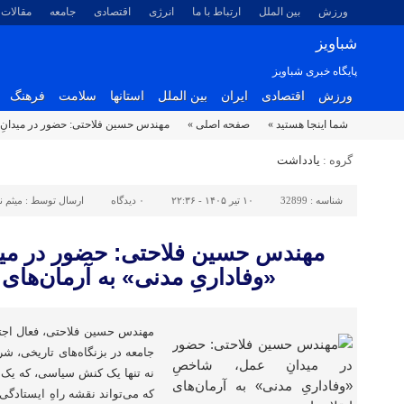
ورزش
بین الملل
ارتباط با ما
انرژی
اقتصادی
جامعه
مقالات
شباویز
پایگاه خبری شباویز
ورزش
اقتصادی
ایران
بین الملل
استانها
سلامت
فرهنگ
شما اینجا هستید »
صفحه اصلی »
مهندس حسین فلاحتی: حضور در میدانِ ع
گروه :
یادداشت
شناسه :
32899
۱۰ تیر ۱۴۰۵ - ۲۲:۳۶
۰
دیدگاه
ارسال توسط :
میثم 
مهندس حسین فلاحتی: حضور در مید
«وفاداریِ مدنی» به آرمان‌های
مهندس حسین فلاحتی، فعال اجت
جامعه در بزنگاه‌های تاریخی، شر
نه تنها یک کنش سیاسی، که یک
که می‌تواند نقشه راهِ ایستادگی