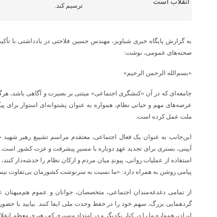
ترسیم کند.
به گزارش پایگاه خبری شباویز، مهندس حسین فلاحتی در یادداشتی با تأکید 
صحنه‌های عمومی، نوشت:
«بسم‌الله الرحمن الرحیم»
جامعه‌ای که در آن «کنشگری اجتماعی» مبتنی بر بصیرت و آگاهی باشد، هرگ
عرصه‌های مهم و حیاتی نظام، همواره به عنوان پشتوانه‌ای استوار برای پیگ
ملت عمل کرده است.
این‌جانب به عنوان یک فعال اجتماعی، معتقدم مراسم تشییع رهبر شهید ج
آیینی، بستری برای تجدید عهدِ دوباره با مسیرِ پیشرفت و عزت کشور است. 
استفاده از عملیات روانی، پیوندِ میان مردم و ارکان نظام را خدشه‌دار کنند، 
پیامی روشن به همراه دارد: «ما نسبت به سرنوشت کشورمان بی‌تفاوت نیس
از تمامی دغدغه‌مندان اجتماعی، متخصصان، جوانان و عموم هم‌میهنان ع
گردهمایی بزرگ، سهم خود را در حفظ وحدت ملی ایفا کنند. بیایید با حضورما
ایران، همواره ما را در کنار یکدیگر و در امتدادِ مسیری که رهبری معظم انقلاب