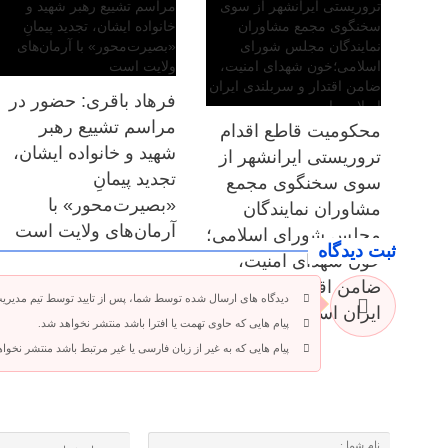
فرهاد باقری: حضور در
مراسم تشییع رهبر
محکومیت قاطع اقدام
شهید و خانواده ایشان،
تروریستی ایرانشهر از
تجدید پیمانِ
سوی سخنگوی مجمع
«بصیرت‌محور» با
مشاوران نمایندگان
آرمان‌های ولایت است
مجلس شورای اسلامی؛
ثبت دیدگاه
خون شهدای امنیت،
ضامن اقتدار و سربلندی
دیدگاه های ارسال شده توسط شما، پس از تایید توسط تیم مدیری
ایران اسلامی است
پیام هایی که حاوی تهمت یا افترا باشد منتشر نخواهد شد.
پیام هایی که به غیر از زبان فارسی یا غیر مرتبط باشد منتشر نخوا