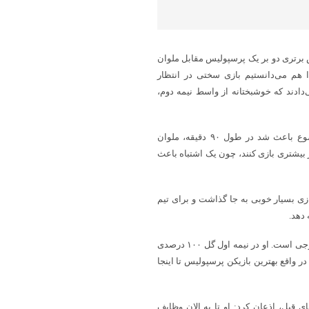
رتری دو بر یک پرسپولیس مقابل ملوان
ا هم می‌دانستیم بازی سختی در انتظار
ادند که خوشبختانه از واسط نیمه دوم،
وی افزود:‌ معتقدم بازیکنان ما اشتباهات فردی زیادی دارند و همین موضوع باعث شد در طول ۹۰ دقیقه، ملوان
ز بیشتری بازی کنند، چون یک اشتباه باعث
ی بسیار خوبی به جا گذاشت و برای تیم
 دهد.
مهدوی بیان کرد: نباید عملکرد برخی را نادیده گرفت که نمونه آن فرشاد فرجی است. او در نیمه اول گل ۱۰۰ درصدی
در واقع بهترین بازیکن پرسپولیس تا اینجا
بل، اذعان کرد: او تا به الان وظایف