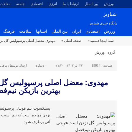
ورزش
بین الملل
ارتباط با ما
انرژی
اقتصادی
جامعه
مقالات
شباویز
پایگاه خبری شباویز
ورزش
اقتصادی
ایران
بین الملل
استانها
سلامت
فرهنگ
شما اینجا هستید »
صفحه اصلی »
مهدوی: معضل اصلی پرسپولیس گل نزدن
گروه :
ورزش
شناسه :
19814
۲۳ آذر ۱۴۰۳ - ۲۱:۲۰
۰
دیدگاه
ارسال توسط :
پناهی
مهدوی: معضل اصلی پرسپولیس گل
بهترین بازیکن نیم‌ف
پیشکسوت تیم فوتبال پرسپول
نزدن مهاجم است که تیم آسیب زیا
آتی برطرف شود.