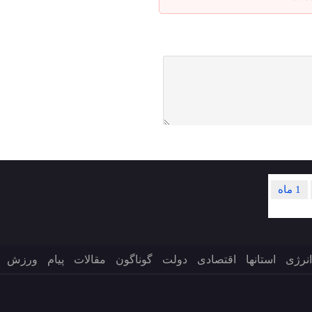
1 ماه
انرژی
استانها
اقتصادی
دولت
گوناگون
مقالات
پیام
ورزش