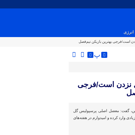
انرژی
 است/فرجی بهترین بازیکن نیم‌فصل
پ
 نزدن است/فرجی
صل
یس، گفت: معضل اصلی پرسپولیس گل
دی وارد کرده و امیدوارم در هفته‌های