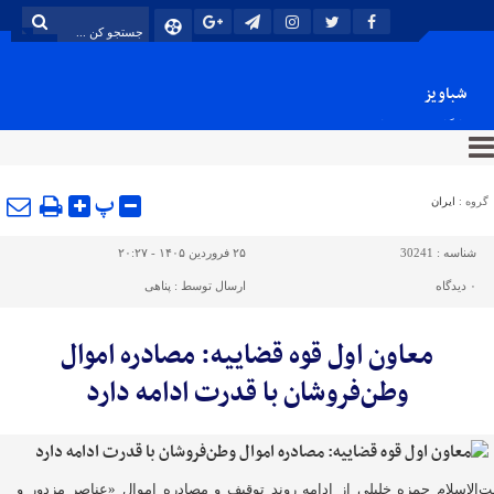
شباویز
پایگاه خبری شباویز
پ
گروه :
ایران
شناسه :
30241
۲۵ فروردین ۱۴۰۵ - ۲۰:۲۷
۰
دیدگاه
ارسال توسط :
پناهی
معاون اول قوه قضاییه: مصادره اموال
وطن‌فروشان با قدرت ادامه دارد
‌الاسلام حمزه خلیلی از ادامه روند توقیف و مصادره اموال «عناصر مزدور و