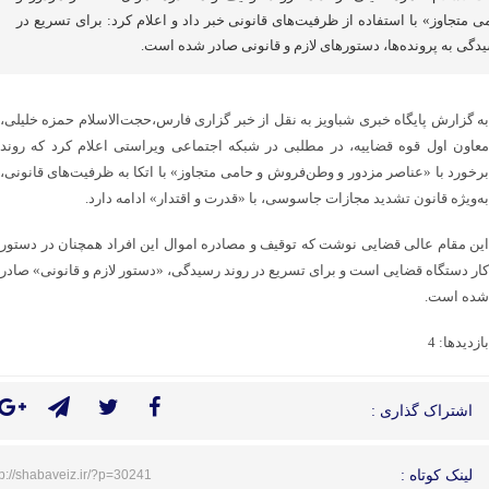
ی متجاوز» با استفاده از ظرفیت‌های قانونی خبر داد و اعلام کرد: برای تسریع در
دگی به پرونده‌ها، دستورهای لازم و قانونی صادر شده است.
به گزارش پایگاه خبری شباویز به نقل از خبر گزاری فارس،حجت‌الاسلام حمزه خلیلی،
معاون اول قوه قضاییه، در مطلبی در شبکه اجتماعی ویراستی اعلام کرد که روند
برخورد با «عناصر مزدور و وطن‌فروش و حامی متجاوز» با اتکا به ظرفیت‌های قانونی،
به‌ویژه قانون تشدید مجازات جاسوسی، با «قدرت و اقتدار» ادامه دارد.
این مقام عالی قضایی نوشت که توقیف و مصادره اموال این افراد همچنان در دستور
کار دستگاه قضایی است و برای تسریع در روند رسیدگی، «دستور لازم و قانونی» صادر
شده است.
بازدیدها: 4
اشتراک گذاری :
لینک کوتاه :
tp://shabaveiz.ir/?p=30241