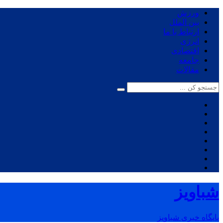
ورزش
بین الملل
ارتباط با ما
انرژی
اقتصادی
جامعه
مقالات
شباویز
پایگاه خبری شباویز