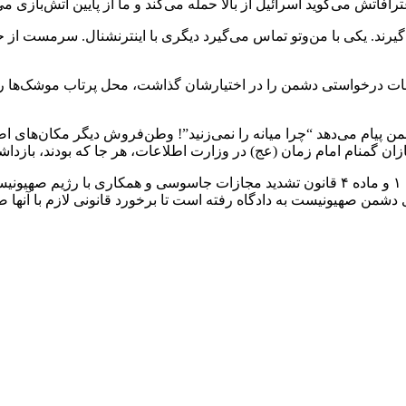
افاتش می‌گوید اسرائیل از بالا حمله می‌کند و ما از پایین آتش‌بازی می
گیرند. یکی با من‌وتو تماس می‌گیرد دیگری با اینترنشنال. سرمست از ح
 درخواستی دشمن را در اختیارشان گذاشت، محل پرتاب موشک‌ها را اعل
ام می‌دهد “چرا میانه را نمی‌زنید”! وطن‌فروش دیگر مکان‌های اصفه
زان گمنام امام زمان (عج) در وزارت اطلاعات، هر جا که بودند، بازداش
وزارت اطلاعات پیشتر هشدار داده بود که طبق تبصره‌های ۳ و ۴ ماده ۱ و ماده ۴ قانون تشدید
 دشمن صهیونیست به دادگاه رفته است تا برخورد قانونی لازم با آنها ص