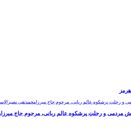
هرمز
 منش مردمی و رحلتِ پرشکوه عالم ربانی، مرحوم حاج میرز