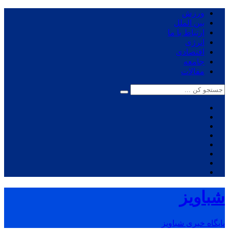
ورزش
بین الملل
ارتباط با ما
انرژی
اقتصادی
جامعه
مقالات
شباویز
پایگاه خبری شباویز