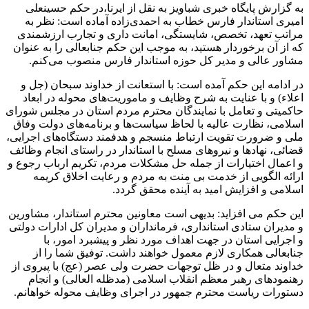
به گزارش پایگاه خبری شباویز به نقل از ایرنا،در حکم حسینعلی
امیری استاندار فارس خطاب به احمدی‌زاده آماده است: نظر به
مراتب تعهد، تخصص، شایستگی، امانت داری و تجارب ارزشمندی
که از آن برخوردار هستید، به موجب این حکم جنابعالی را به عنوان
مشاور عالی و مدیر کل حوزه استاندار فارس منصوب می‌کنم.
در ادامه این حکم آمده است: با استعانت از خداوند سبحان (جل و
اعلاء) و با عنایت به شرح وظایف و ماموریت‌های محوله در ابعاد
حاکمیتی و تعامل با نمایندگان محترم مردم استان در مجلس شورای
اسلامی، نظارت عالیه با لحاظ سیاست‌ها و برنامه‌های دولت وفاق
ملی و ضرورت تقویت ارتباط منسجم و هدفمند دستگاه‌های اجرایی،
قضائی، نهادها و نیروهای مسلح با استاندار در راستای انجام وظائف
و اعمال اختیارات از جمله حل مشکلات مردم، تکریم ارباب رجوع و
ارائه الگویی از خدمت بی منت به مردم و رعایت اخلاق کریمه
اسلامی و افزایش امید به آینده محقق گردد.
این حکم می افزاید: بدیهی است معاونین محترم استاندار، مشاورین
و مدیران ستادی استانداری، فرمانداران و مدیران کل ادارات دولتی
و اجرایی استان در جهت اهداف مورد نظر و پیشبرد امور، با
جنابعالی همکاری لازم معمول خواهند داشت. توفیق شما را از
خداوند متعال و در ظل توجهات حضرت ولی عصر (عج) با پیروی از
رهنمودهای رهبر معظم انقلاب اسلامی (مدظله العالی) و انجام
دستورات ریاست محترم جمهور در اجرای وظایف محوله خواهانم.