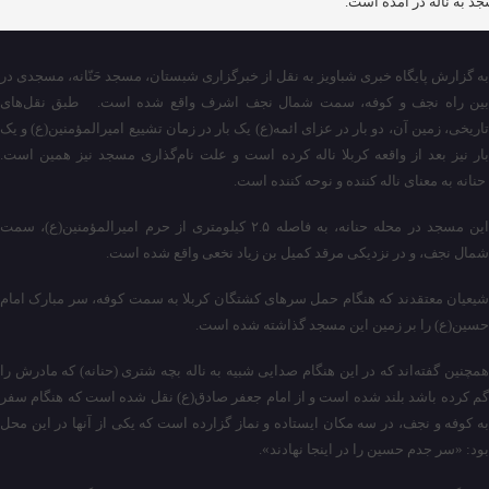
د به ناله در آمده است.
به گزارش پایگاه خبری شباویز به نقل از خبرگزاری شبستان، مسجد حَنّانه، مسجدی در
بین راه نجف و کوفه، سمت شمال نجف اشرف واقع شده است. طبق نقل‌های
تاریخی، زمین آن، دو بار در عزای ائمه(ع) یک بار در زمان تشییع امیرالمؤمنین(ع) و یک
بار نیز بعد از واقعه کربلا ناله کرده است و علت نام‌گذاری مسجد نیز همین است.
حنانه به معنای ناله کننده و نوحه کننده است.
این مسجد در محله حنانه، به فاصله ۲.۵ کیلومتری از حرم امیرالمؤمنین(ع)، سمت
شمال نجف، و در نزدیکی مرقد کمیل بن زیاد نخعی واقع شده است.
شیعیان معتقدند که هنگام حمل سرهای کشتگان کربلا به سمت کوفه، سر مبارک امام
حسین(ع) را بر زمین این مسجد گذاشته شده است.
همچنین گفته‌اند که در این هنگام صدایی شبیه به ناله بچه شتری (حنانه) که مادرش را
گم کرده باشد بلند شده است و از امام جعفر صادق(ع) نقل شده است که هنگام سفر
به کوفه و نجف، در سه مکان ایستاده و نماز گزارده است که یکی از آنها در این محل
بود: «سر جدم حسین را در اینجا نهادند».