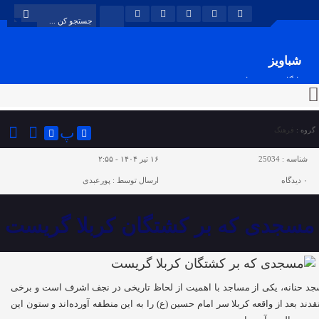
شباویز
پایگاه خبری شباویز
پ
گروه :
فرهنگ
شناسه :
25034
۱۶ تیر ۱۴۰۴ - ۲:۵۵
۰
دیدگاه
ارسال توسط :
پورعبدی
مسجدی که بر کشتگان کربلا گریست
د حنانه، یکی از مساجد با اهمیت از لحاظ تاریخی در نجف اشرف است و برخی
قدند بعد از واقعه کربلا سر امام حسین (ع) را به این منطقه آورده‌اند و ستون این