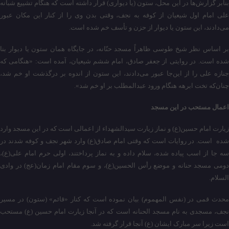
بنابر گزارش‌ها در این محل، ستون (یا دیواری) قرار داشته‌ است که هنگام تشییع شبانه
علی امام اول شیعیان از کوفه به نجف، وقتی بدن وی را از کنار این مکان عبور
می‌دادند، این ستون یا دیوار از حزن و تأسف خم شده است.
بر اساس نظر شیخ طوسی ظاهراً مسجد حنّانه، در جایگاه همان ستون یا دیوار بنا
شده‌ است. در روایتی از جعفر صادق، امام ششم شیعیان، آمده‌ است: «هنگامی که
جنازه علی را از این‌جا عبور می‌دادند، این ستون از اندوه بر درگذشت او خم شد،
چنان‌که تخت ابرهه هنگام ورود عبدالمطلب بر او خم شد».
اعمال مستحب در این مسجد
زیارت امام حسین(ع) و نماز زیارت سیدالشهداء از اعمالی است که در این مسجد وارد
شده است. در روایات است که وقتی امام صادق(ع) وارد شهر نجف و کوفه شدند در
سه جا از اسب پیاده شده، سلام داده و به نماز پرداختند، اولی حرم امام علی(ع)،
دومی مسجد حنانه و موضع رأس الحسین(ع)، و سوم مقام امام زمان(عج) در وادی
السلام.
محدث قمی در (نفس المهموم) بیان نموده است که کنار «قائم» (ستون) در مسیر
نجف، مسجدی به نام مسجد الحنانه است که در آنجا زیارت امام حسین (ع) مستحب
است زیرا سر مبارک ایشان (ع) آنجا قرار گرفته شد.