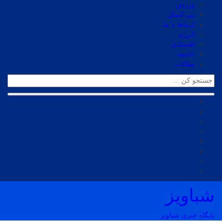
ورزش
بین الملل
ارتباط با ما
انرژی
اقتصادی
جامعه
مقالات
شباویز
پایگاه خبری شباویز