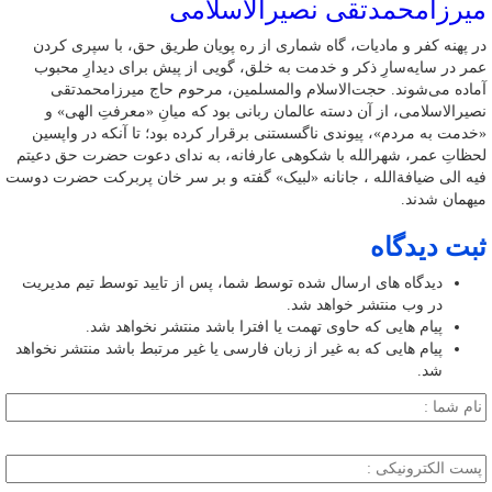
میرزامحمدتقی نصیرالاسلامی
در پهنه کفر و مادیات، گاه شماری از ره پویان طریق حق، با سپری کردن
عمر در سایه‌سارِ ذکر و خدمت به خلق، گویی از پیش برای دیدارِ محبوب
آماده می‌شوند. حجت‌الاسلام والمسلمین، مرحوم حاج میرزامحمدتقی
نصیرالاسلامی، از آن دسته عالمان ربانی بود که میانِ «معرفتِ الهی» و
«خدمت به مردم»، پیوندی ناگسستنی برقرار کرده بود؛ تا آنکه در واپسین
لحظاتِ عمر، شهرالله با شکوهی عارفانه، به ندای دعوت حضرت حق دعیتم
فیه الی ضیافةالله ، جانانه «لبیک» گفته و بر سر خان پربرکت حضرت دوست
میهمان شدند.
ثبت دیدگاه
دیدگاه های ارسال شده توسط شما، پس از تایید توسط تیم مدیریت
در وب منتشر خواهد شد.
پیام هایی که حاوی تهمت یا افترا باشد منتشر نخواهد شد.
پیام هایی که به غیر از زبان فارسی یا غیر مرتبط باشد منتشر نخواهد
شد.