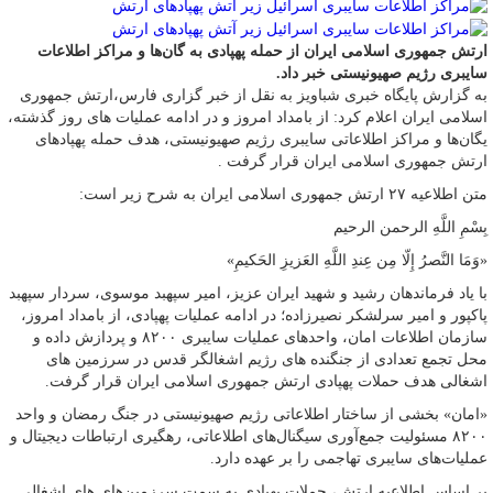
ارتش جمهوری اسلامی ایران از حمله پهپادی به گان‌ها و مراکز اطلاعات
سایبری رژیم صهیونیستی خبر داد.
به گزارش پایگاه خبری شباویز به نقل از خبر گزاری فارس،ارتش جمهوری
اسلامی ایران اعلام کرد: از بامداد امروز و در ادامه عملیات های روز گذشته،
یگان‌ها و مراکز اطلاعاتی سایبری رژیم صهیونیستی، هدف حمله پهپادهای
ارتش جمهوری اسلامی ایران قرار گرفت .‌
متن اطلاعیه ۲۷ ارتش جمهوری اسلامی ایران به شرح زیر است:
‌بِسْمِ اللَّهِ الرحمن الرحیم
«وَمَا النَّصرُ إِلّا مِن عِندِ اللَّهِ العَزیزِ الحَکیمِ»
با یاد فرماندهان رشید و شهید ایران عزیز، امیر سپهبد موسوی، سردار سپهبد
پاکپور و امیر سرلشکر نصیرزاده؛ در ادامه عملیات پهپادی، از بامداد امروز،
سازمان اطلاعات امان، واحدهای عملیات سایبری ۸۲۰۰ و پردازش داده و
محل تجمع تعدادی از جنگنده های رژیم اشغالگر قدس در سرزمین های
اشغالی هدف حملات پهپادی ارتش جمهوری اسلامی ایران قرار گرفت.
«امان» بخشی از ساختار اطلاعاتی رژیم صهیونیستی در جنگ رمضان و واحد
۸۲۰۰ مسئولیت جمع‌آوری سیگنال‌های اطلاعاتی، رهگیری ارتباطات دیجیتال و
عملیات‌های سایبری تهاجمی را بر عهده دارد.‌
بر اساس اطلاعیه ارتش، حملات پهپادی به سمت سرزمین‌های های اشغالی