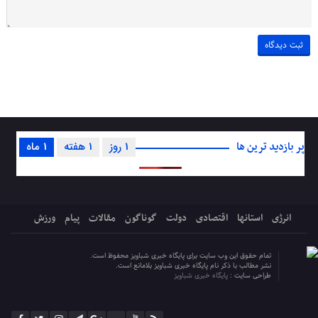
پر بازدید ترین ها
1 روز
1 هفته
1 ماه
انرژی
استانها
اقتصادی
دولت
گوناگون
مقالات
پیام
ورزش
تمام حقوق این وب سایت برای پایگاه خبری شباویز محفوظ است.
نشر مطالب با ذکر نام پایگاه خبری شباویز بلامانع است.
طراحی سایت :
پایگاه خبری شباویز