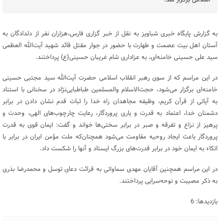
اسلامی برگزار شد.
به گزارش پایگاه خبری شباویز به نقل از خبر گزاری فارس،هزاران نفر از دلدادگان به
آستان اهل بیت عصمت و طهارت با حضور در جوار مقتل قائد شهید آیت‌الله العظمی
سید علی حسینی خامنه‌ای،‌ به عزاداری شام غریبان حسینی(ع) پرداختند.
در این مراسم که از سوی رهبر انقلاب اسلامی حضرت آیت‌الله سید مجتبی حسینی
خامنه‌ای برگزار می‌شود،‌ حجت‌الاسلام والمسلمین طباطبایی‌نژاد در سخنانی با استناد
به آیاتی از قرآن کریم، وظیفه مجاهدان راه خدا را ثبات قدم نشان دادن در برابر
دشمنان خدا، اعتماد به قدرت و یاری پروردگار، رعایت چارچوب‌های الهی، وحدت و
پرهیز از نزاع و تفرقه و صبر در برابر سختی‌ها خواند و گفت: ایمان قوی به قدرت
پروردگار باعث ایجاد روحیه مقاومت می‌شود همچنان‌که ملت مؤمن ایران در برابر با
اتکاء به ایمان خود در برابر قدرت‌های بزرگ ایستاد و آنها را شکست داد.
در این مراسم همچنین آقایان مهدی سماواتی به قرائت دعای توسل و محمدرضا بذری
به ذکر مصیبت و نوحه‌سرایی پرداختند.
بازدیدها: 6