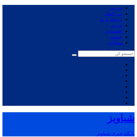
ورزش
بین الملل
ارتباط با ما
انرژی
اقتصادی
جامعه
مقالات
شباویز
پایگاه خبری شباویز