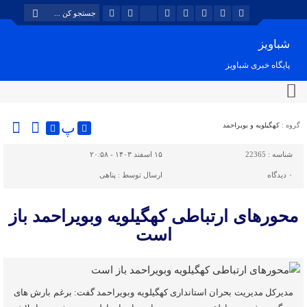
شباویز
پایگاه خبری شباویز
پ
گروه :
کهگیلویه و بویراحمد
شناسه :
22365
۱۵ اسفند ۱۴۰۳ - ۲۰:۵۸
۰
دیدگاه
ارسال توسط :
پناهی
محورهای ارتباطی کهگیلویه وبویراحمد باز
است
مدیرکل مدیریت بحران استانداری کهگیلویه وبویراحمد گفت: برغم بارش های