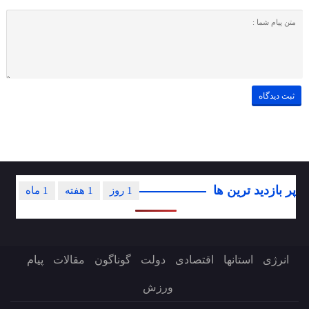
پر بازدید ترین ها
1 روز
1 هفته
1 ماه
انرژی
استانها
اقتصادی
دولت
گوناگون
مقالات
پیام
ورزش