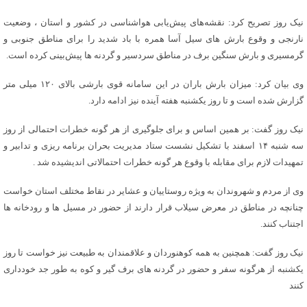
نیک روز تصریح کرد: نقشه‌های پیش‌یابی هواشناسی در کشور و استان ، وضعیت
نارنجی و وقوع بارش های سیل آسا همره با باد شدید را برای مناطق جنوبی و
گرمسیری و بارش سنگین برف در مناطق سردسیر و گردنه ها پیش‌بینی کرده است.
وی بیان کرد: میزان بارش باران در این سامانه قوی بارشی بالای ۱۲۰ میلی متر
گزارش شده است و تا روز یکشنبه هفته آینده نیز ادامه دارد.
نیک روز گفت: بر همین اساس و برای جلوگیری از هر گونه خطرات احتمالی از روز
سه شنبه ۱۴ اسفند با تشکیل نشست ستاد مدیریت بحران برنامه ریزی و تدابیر و
تمهیدات لازم برای مقابله با وقوع هر گونه خطرات احتمالاتی اندیشیده شد .
وی از مردم و شهروندان به ویژه روستاییان و عشایر در نقاط مختلف استان خواست
چنانچه در مناطق در معرض سیلاب قرار دارند از حضور در مسیل ها و رودخانه ها
اجتناب کنند.
نیک روز گفت: همچنین به همه کوهنوردان و علاقمندان به طبیعت نیز خواست تا روز
یکشنبه از هرگونه سفر و حضور در گردنه های برف گیر و کوه به طور جد خودداری
کنند