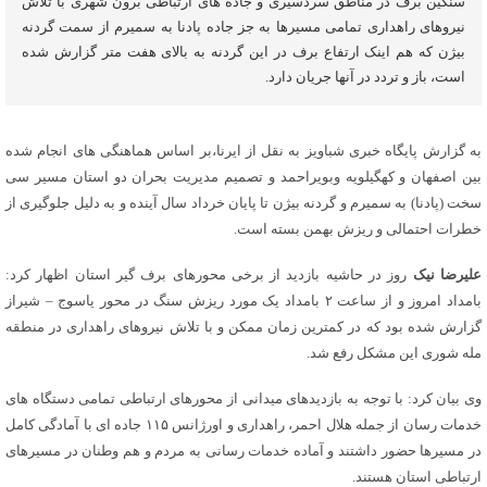
سنگین برف در مناطق سردسیری و جاده های ارتباطی برون شهری با تلاش
نیروهای راهداری تمامی مسیرها به جز جاده پادنا به سمیرم از سمت گردنه
بیژن که هم اینک ارتفاع برف در این گردنه به بالای هفت متر گزارش شده
است، باز و تردد در آنها جریان دارد.
به گزارش پایگاه خبری شباویز به نقل از ایرنا،بر اساس هماهنگی های انجام شده
بین اصفهان و کهگیلویه وبویراحمد و تصمیم مدیریت بحران دو استان مسیر سی
سخت (پادنا) به سمیرم و گردنه بیژن تا پایان خرداد سال آینده و به دلیل جلوگیری از
خطرات احتمالی و ریزش بهمن بسته است.
علیرضا نیک
روز در حاشیه بازدید از برخی محورهای برف گیر استان اظهار کرد:
بامداد امروز و از ساعت ۲ بامداد یک مورد ریزش سنگ در محور یاسوج – شیراز
گزارش شده بود که در کمترین زمان ممکن و با تلاش نیروهای راهداری در منطقه
مله شوری این مشکل رفع شد.
وی بیان کرد: با توجه به بازدیدهای میدانی از محورهای ارتباطی تمامی دستگاه های
خدمات رسان از جمله هلال احمر، راهداری و اورژانس ۱۱۵ جاده ای با آمادگی کامل
در مسیرها حضور داشتند و آماده خدمات رسانی به مردم و هم وطنان در مسیرهای
ارتباطی استان هستند.