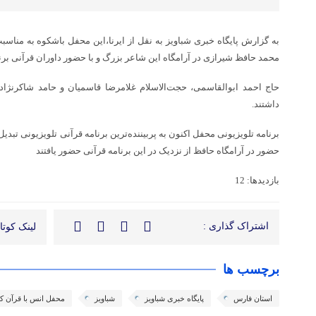
به گزارش پایگاه خبری شباویز به نقل از ایرنا،این محفل باشکوه به من
محمد حافظ شیرازی در آرامگاه این شاعر بزرگ و با حضور داوران قرآنی برن
حاج احمد ابوالقاسمی، حجت‌الاسلام غلامرضا قاسمیان و حامد شاکرنژاد 
داشتند.
برنامه تلویزیونی محفل اکنون به پربیننده‌ترین برنامه قرآنی تلویزیونی تبد
حضور در آرامگاه حافظ از نزدیک در این برنامه قرآنی حضور یافتند
بازدیدها: 12
اشتراک گذاری :
لینک کوتاه
برچسب ها
استان فارس
پایگاه خبری شباویز
شباویز
محفل انس با قرآن ک