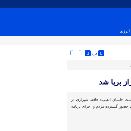
انرژی
پ
ز برپا شد
اشت «لسان الغیب» حافظ شیرازی در
با حضور گسترده مردم و اجرای برنامه