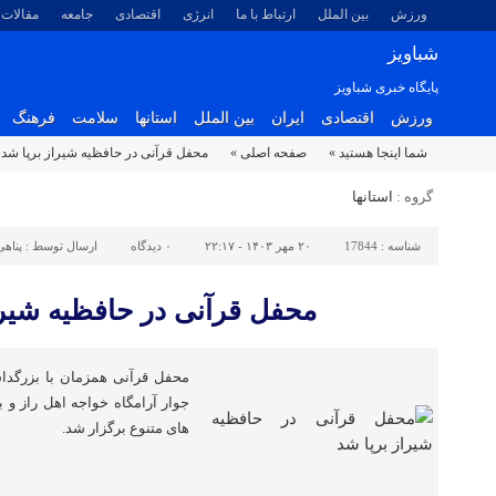
ورزش
بین الملل
ارتباط با ما
انرژی
اقتصادی
جامعه
مقالات
شباویز
پایگاه خبری شباویز
ورزش
اقتصادی
ایران
بین الملل
استانها
سلامت
فرهنگ
شما اینجا هستید »
صفحه اصلی »
محفل قرآنی در حافظیه شیراز برپا شد
گروه :
استانها
شناسه :
17844
۲۰ مهر ۱۴۰۳ - ۲۲:۱۷
۰
دیدگاه
ارسال توسط :
پناهی
محفل قرآنی در حافظیه شیرا
محفل قرآنی همزمان با بزرگد
جوار آرامگاه خواجه اهل راز و 
های متنوع برگزار شد.