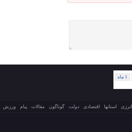
1 ماه
انرژی
استانها
اقتصادی
دولت
گوناگون
مقالات
پیام
ورزش