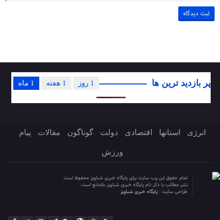
پر بازدید ترین ها
1 روز
1 هفته
1 ماه
انرژی
استانها
اقتصادی
دولت
گوناگون
مقالات
پیام
ورزش
تمام حقوق این وب سایت برای پایگاه خبری شباویز محفوظ است.
نشر مطالب با ذکر نام پایگاه خبری شباویز بلامانع است.
طراحی سایت :
پایگاه خبری شباویز