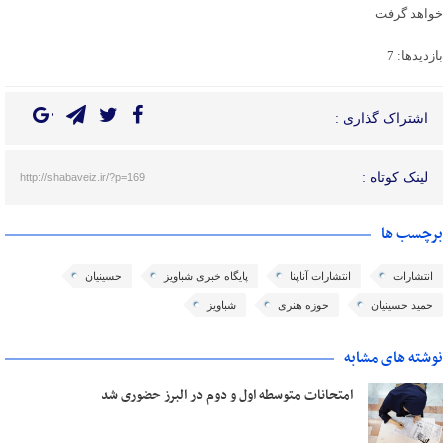
خواهد گرفت
بازدیدها: 7
اشتراک گذاری :
لینک کوتاه :
http://shabaveiz.ir/?p=169
برچسب ها
انتشارات
انتشارات آناپنا
پایگاه خبری شباویز
حسینیان
حمید حسینیان
حوزه هنری
شباویز
نوشته های مشابه
امتحانات متوسطه اول و دوم در البرز حضوری شد