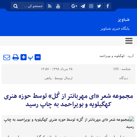
شباویز
پایگاه خبری شباویز
پ
گروه :
کهگیلویه و بویراحمد
شناسه :
169
۲۵ مرداد ۱۳۹۸ - ۱۳:۵۷
۰
دیدگاه
ارسال توسط :
پناهی
مجموعه شعر «ای مهربانتر از گُل» توسط حوزه هنری
کهگیلویه و بویراحمد به چاپ رسید