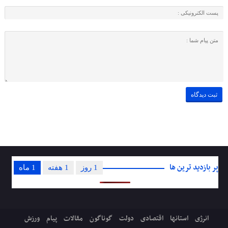
پر بازدید ترین ها
1 روز
1 هفته
1 ماه
انرژی
استانها
اقتصادی
دولت
گوناگون
مقالات
پیام
ورزش