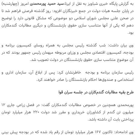
به گزارش پایگاه خبری شباویز به نقل از ایرنا،
سید حمید پورمحمدی
امروز (چهارشنبه)
در پایان جلسه هیات دولت در جمع خبرنگاران افزود: روز گذشته فرصتی فراهم شد تا
در صحن علنی مجلس شورای اسلامی دو موضوعی که مشکل قانونی دارد را توضیح
دهم که یکی از آنها متناسب سازی حقوق بازنشستگان و دیگری مطالبات گندمکاران
بود.
وی بیان داشت: شب گذشته رئیس مجلس به همراه روسای کمیسیون برنامه و
بودجه، کمیسیون اقتصادی مجلس و وزرای مربوطه میهمان رئیس جمهور بودند که در
آن موضوع متناسب سازی حقوق بازنشستگان در دولت تصویب شد.
رئیس سازمان برنامه و بودجه خاطرنشان کرد: پس از ابلاغ آن، سازمان اداری و
استخدامی و صندوق‌ها احکام بازنشستگان را صادر خواهند کرد.
طرح بقیه مطالبات گندم‌کاران در جلسه سران قوا
پورمحمدی همچنین در خصوص مطالبات گندمکاران گفت: در فصل زراعی جاری ۱۲
میلیون تن گندم از کشاورزان خریداری و مقرر شد دولت ۲۲۰ هزار میلیارد تومان
پرداختی بابت آن داشته باشد.
وی ادامه‌داد: تاکنون ۱۶۷ هزار میلیارد تومان از رقم یاد شده که در بودجه پیش بینی