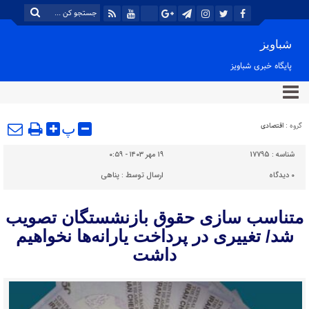
شباویز
پایگاه خبری شباویز
گروه :
اقتصادی
پ
شناسه :
17795
۱۹ مهر ۱۴۰۳ - ۰:۵۹
۰
دیدگاه
ارسال توسط :
پناهی
متناسب سازی حقوق بازنشستگان تصویب
شد/ تغییری در پرداخت یارانه‌ها نخواهیم
داشت