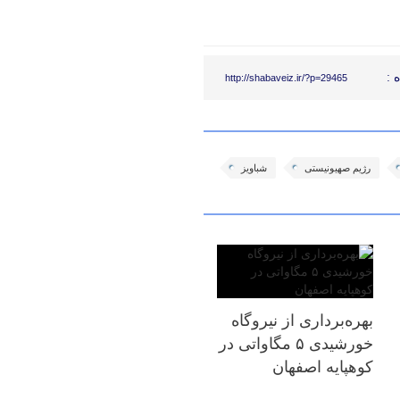
 :
http://shabaveiz.ir/?p=29465
رژیم صهیونیستی
شباویز
بهره‌برداری از نیروگاه
خورشیدی ۵ مگاواتی در
کوهپایه اصفهان