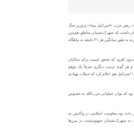
، رهبر حزب «اسرائیل بیتنا»، و وزیر جنگ
هار داشت که شهرک‌نشینان مناطق هم‌مرز
با لبنان آخر هفته دیگری را در خط مقدم و در زیر آتش سپری می‌کنند و ناگزیرند به طور میانگین هر ۲۱ دقیقه به پناهگاه
د.وی افزود که تحقق امنیت برای ساکنان
و هر گونه ترتیب دیگری صرفاً یک توهم
رسانه‌ای است، مانند آنچه «پیروزی کامل» بر حماس نامیده می‌شود.شبکه ۱۲ اسرائیل هم اعلام کرد که حملات پهپادی
 بود که توان عملیاتی حزب‌الله به خصوص
 رژیم صهیونیستی خبر داده بود.مقاومت اسلامی در واکنش به
، به شهرک‌نشینان صهیونیست در مرزها