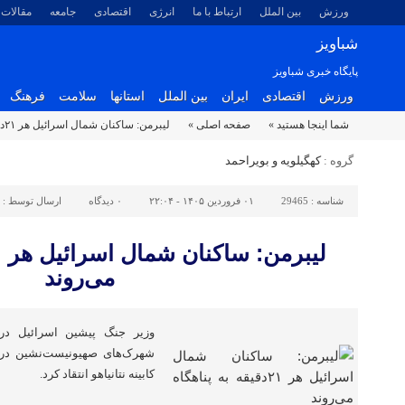
ورزش
بین الملل
ارتباط با ما
انرژی
اقتصادی
جامعه
مقالات
شباویز
پایگاه خبری شباویز
ورزش
اقتصادی
ایران
بین الملل
استانها
سلامت
فرهنگ
شما اینجا هستید »
صفحه اصلی »
لیبرمن: ساکنان شمال اسرائیل هر ۲۱دقیقه به پناهگاه می‌روند
گروه :
کهگیلویه و بویراحمد
شناسه :
29465
۰۱ فروردین ۱۴۰۵ - ۲۲:۰۴
۰
دیدگاه
ارسال توسط :
می‌روند
وزیر جنگ پیشین اسرائیل در
شهرک‌های صهیونیست‌نشین در 
کابینه نتانیاهو انتقاد کرد.