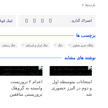
بازدیدها: 6
اشتراک گذاری :
لینک کوتاه
برچسب ها
پایگاه خبری شباویز
جنگ
جنگ ایران و اسرائیل
جنگ رمضان
نوشته های مشابه
امتحانات متوسطه اول
اعدام ۲ تروریست
و دوم در البرز حضوری
وابسته به گروهک
شد
تروریستی منافقین