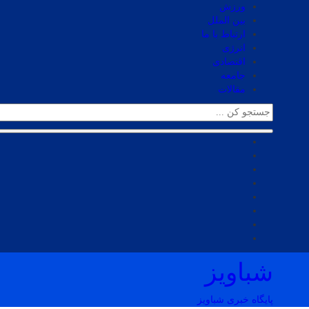
ورزش
بین الملل
ارتباط با ما
انرژی
اقتصادی
جامعه
مقالات
شباویز
پایگاه خبری شباویز