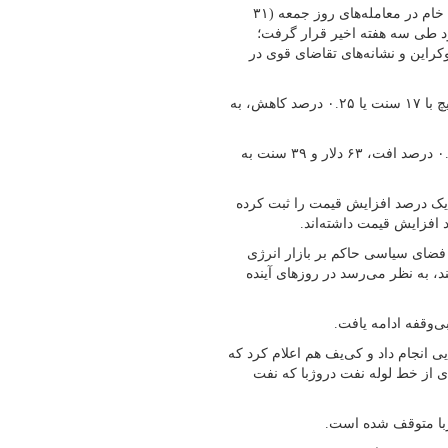
به گزارش پایگاه خبری شباویز به نقل از پایگاه خبری شانا،قیمت نفت خام در معامله‌های روز جمعه (۳۱
د طی سه هفته اخیر قرار گرفت؛
راین و نشانه‌های تقاضای قوی در
قیمت نفت خام شاخص برنت دریای شمال تا ساعت ۱۰ به‌وقت گرینویچ با ۱۷ سنت یا ۰.۲۵ درصد کاهش، به
در همین حال، نفت خام شاخص دابلیوتی‌آی آمریکا هم با ۱۳ سنت یا ۰.۲ درصد افت، ۶۳ دلار و ۳۹ سنت به
پیشین (پنجشنبه، ۳۰ مرداد) بیش از یک درصد افزایش قیمت را ثبت کرده
لای مؤسسه یوبی‌اس (UBS)، با اشاره به فضای سیاسی حاکم بر بازار انرژی
، به نظر می‌رسد در روزهای آینده
ی‌وقفه ادامه یافت.
یی انجام داد و کی‌یف هم اعلام کرد که
دی از خط لوله نفت دروژبا که نفت
ژبا متوقف شده است.