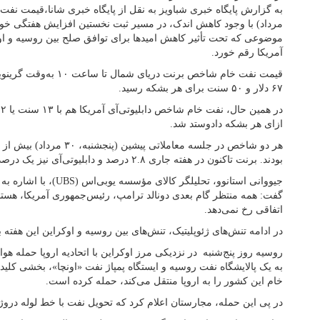
مرداد) با وجود کاهش اندک، در مسیر ثبت نخستین افزایش هفتگی خو
موضوعی که تحت تأثیر کاهش امیدها برای توافق صلح بین روسیه و اوک
آمریکا رقم خورد.
۶۷ دلار و ۵۰ سنت برای هر بشکه رسید.
ازای هر بشکه دادوستد شد.
هر دو شاخص در جلسه معاملاتی 
بودند. برنت تاکنون در هفته جاری ۲.۸ درصد و دابلیوتی‌آی نیز یک درصد افزایش قیمت داشته‌اند.
جیووانی استانوو، تحلیلگر کا
گفت: همه منتظر گام بعدی دونالد ترامپ، رئیس‌جمهوری آمریکا، هستند
اتفاقی رخ نمی‌دهد.
در ادامه تنش‌های ژئوپلیتیک، تنش‌های بین روسیه و اوکراین این هفته ب
روسیه روز پنج‌شنبه در نزدیکی مرز اوکراین با اتحادیه اروپا حمله هوا
به یک پالایشگاه نفت روسیه و ایستگاه پمپاژ نفت «اونچا»، بخشی کلی
خام این کشور را به اروپا منتقل می‌کند، حمله کرده است.
در پی این حمله، مجارستان اعلام کرد که تحویل نفت با خط لوله درو