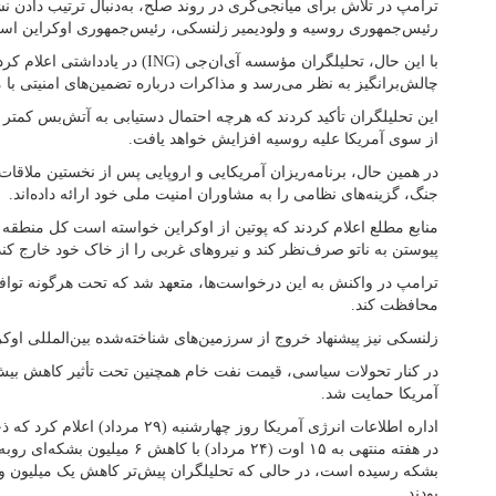
ترامپ در تلاش برای میانجی‌گری در روند صلح، به‌دنبال ترتیب دادن نش
رئیس‌جمهوری روسیه و ولودیمیر زلنسکی، رئیس‌جمهوری اوکراین اس
با این حال، تحلیلگران مؤسسه آی‌ان‌جی (G
چالش‌برانگیز به نظر می‌رسد و مذاکرات درباره تضمین‌های امنیتی با
این تحلیلگران تأکید کردند که هرچه احتمال دستیابی به آتش‌بس کمتر
از سوی آمریکا علیه روسیه افزایش خواهد یافت.
در همین حال، برنامه‌ریزان آمریکایی و اروپایی پس از نخستین ملاقات
جنگ، گزینه‌های نظامی را به مشاوران امنیت ملی خود ارائه داده‌اند.
منابع مطلع اعلام کردند که پوتین از اوکراین خواسته است کل منطقه 
پیوستن به ناتو صرف‌نظر کند و نیروهای غربی را از خاک خود خارج کند
ترامپ در واکنش به این درخواست‌ها، متعهد شد که تحت هرگونه توافق 
محافظت کند.
زلنسکی نیز پیشنهاد خروج از سرزمین‌های شناخته‌شده بین‌المللی اوک
در کنار تحولات سیاسی، قیمت نفت خام همچنین تحت تأثیر کاهش بیش 
آمریکا حمایت شد.
اداره اطلاعات انرژی آمریکا روز چهارشنب
بودند.