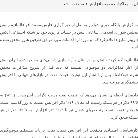
ان به مذاکرات موجب افزایش قیمت نفت شد.
به گزارش پایگاه خبری شباویز به نقل از خبر گزاری فارس،محمدباقر قالیباف، رئیس
مجلس شورای اسلامی، ساعاتی پیش در حساب کاربری خود در شبکه اجتماعی ایکس
(توییتر سابق) اعلام کرد که دو مورد از اقدامات مورد توافق طرفین هنوز محقق نشده
است.
قالیباف تأکید کرد: «آتش‌بس در لبنان و آزادسازی دارایی‌های مسدودشده ایران پیش
از آغاز مذاکرات، دو موضوعی هستند که باید قبل از شروع مذاکرات محقق
شوند.»بلافاصله پس از انتشار این توئیت، قیمت نفت در بازارهای جهانی با افزایش
چشمگیری مواجه شد.
داده‌های لحظه‌ای نشان می‌دهد که قیمت نفت وست تگزاس اینترمدیت (WTI) به
۹۹/۶ دلار در هر بشکه رسیده که معادل ۱/۱۶ دلار افزایش نسبت به روز گذشته است.
همچنین قیمت نفت برنت دریای شمال نیز با ۱/۱۳ دلار افزایش، به ۹۷/۶۷ دلار در هر
بشکه صعود کرد.
کارشناسان اقتصادی معتقدند این افزایش قیمت نفت، بازتاب مستقیم موضع‌گیری
قاطع ایران در قبال عدم اجرای تعهدات از سوی طرف مقابل است.