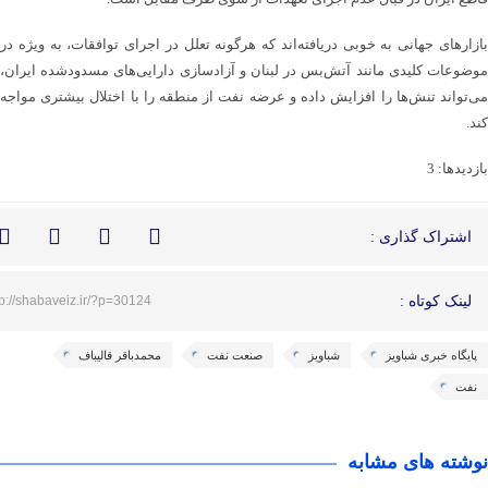
بازارهای جهانی به خوبی دریافته‌اند که هرگونه تعلل در اجرای توافقات، به ویژه در
موضوعات کلیدی مانند آتش‌بس در لبنان و آزادسازی دارایی‌های مسدودشده ایران،
می‌تواند تنش‌ها را افزایش داده و عرضه نفت از منطقه را با اختلال بیشتری مواجه
کند.
بازدیدها: 3
اشتراک گذاری :
لینک کوتاه :
tp://shabaveiz.ir/?p=30124
پایگاه خبری شباویز
شباویز
صنعت نفت
محمدباقر قالیباف
نفت
نوشته های مشابه