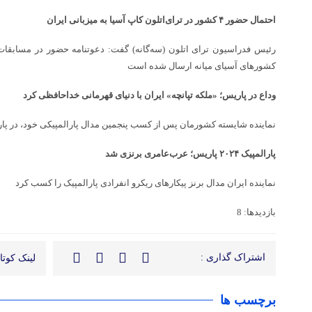
احتمال حضور ۴ کشور در ترای‌اتلون کاپ آسیا به میزبانی ایران
رئیس فدراسیون ترای اتلون (سه‌گانه) گفت: دعوتنامه حضور در مسابقات 
کشورهای آسیای میانه ارسال شده است
وداع در پاریس؛ «ملکه تپانچه» ایران با دنیای قهرمانی خداحافظی کرد
نماینده شایسته کشورمان پس از کسب پنجمین مدال پارالمپیکی خود، در پا
پارالمپیک ۲۰۲۴ پاریس؛ عرب‌عامری برنزی شد
نماینده ایران مدال برنز پیکارهای ریکرو انفرادی پارالمپیک را کسب کرد
بازدیدها: 8
اشتراک گذاری :
لینک کوتاه
برچسب ها