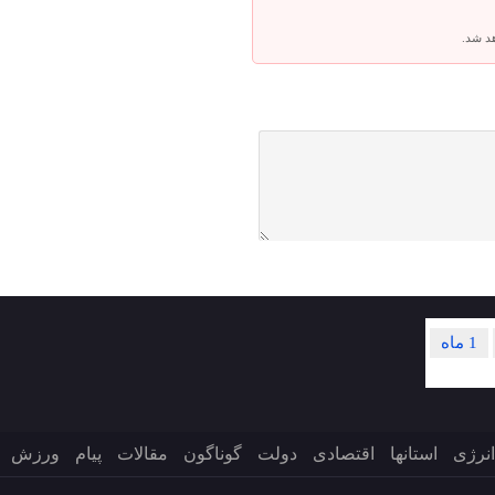
هد شد.
1 ماه
انرژی
استانها
اقتصادی
دولت
گوناگون
مقالات
پیام
ورزش