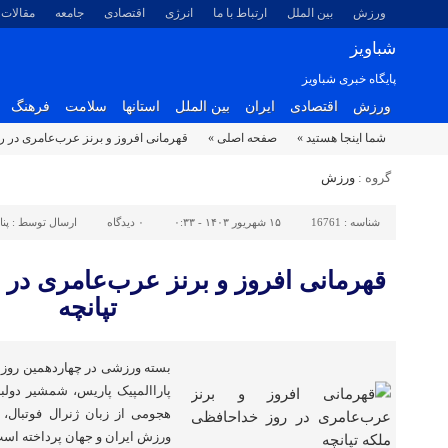
ورزش
بین الملل
ارتباط با ما
انرژی
اقتصادی
جامعه
مقالات
شباویز
پایگاه خبری شباویز
ورزش
اقتصادی
ایران
بین الملل
استانها
سلامت
فرهنگ
شما اینجا هستید »
صفحه اصلی »
قهرمانی افروز و برنز عرب‌عامری در ر
گروه :
ورزش
شناسه :
16761
۱۵ شهریور ۱۴۰۳ - ۰:۳۳
۰
دیدگاه
ارسال توسط :
پن
قهرمانی افروز و برنز عرب‌عامری در 
تپانچه
بسته ورزشی در چهاردهمین روز 
پاراالمپیک پاریس، شمشیر دولبه
هجومی از زبان ژنرال فوتبال، 
ورزش ایران و جهان پرداخته است