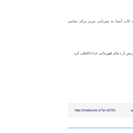
کاپ آسیا به میزبانی تبریز برای تمامی
ریس از دنیای قهرمانی خداحافظی کرد
 :
http://shabaveiz.ir/?p=16761