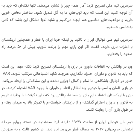
سرمربی تیم ملی تصریح کرد: آمار همه چیز را نشان می‌دهد. تنها نکته‌ای که باید به
آن توجه کنیم این است که باید توپ‌های ما به گل تبدیل شود. ساختار دفاعی خوبی
داریم و موقعیت‌های مناسبی هم ایجاد می‌کنیم و شاید تنها مشکل این باشد که کمی
بدشانس هستیم.
سرمربی تیم ملی فوتبال ایران با تاکید بر اینکه فردا ایران با قطر و همچنین ازبکستان
با امارات بازی دارند،‌ گفت: اگر این بازی مهم را برنده شویم، بیش از ۵۰ درصد راه
صعود را رفته‌ایم.
وی در واکنش به اتفاقات داوری در بازی با ازبکستان تصریح کرد: نکته مهم این است
که باید به قانون و داوران احترام بگذاریم، هرچند شاید اشتباهاتی مرتکب شوند. VAR
هنوز در فوتبال باشگاهی ما تمام و کمال اجرایی نشده و این مشکلاتی را ایجاد می‌کند.
در بازی آلمان و اسپانیا دیدیم چه اتفاقی افتاد و داوران با وجود VAR اشتباه کردند. در
بازی با ازبکستان اعتقاد دارم یکی از خطاها، پنالتی بود که داور نگرفت اما وظیفه داریم
به قانون و داوران احترام گذاشته و از بازیکنان خواسته‌ام با تمرکز بالا به میدان رفته و
در طول بازی آن را رعایت کنند.
تیم ملی فوتبال ایران از ساعت ۱۹:۳۰ دقیقه فردا سه‌شنبه در هفته چهارم مرحله
انتخابی جام‌جهانی ۲۰۲۶ به مصاف قطر می‌رود. این دیدار در کشور ثالت و به میزبانی