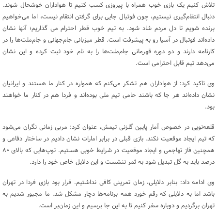
تلاش کنیم یک بازی خوب همراه با پیروزی کسب کنیم تا هواداران خوشحال شوند.
دنبال انتقام‌گیری نیستیم، چون فوتبال جایی برای گرفتن انتقام نیست، اما می‌خواهیم
برنده شویم تا دل مردم شاد شود. به تیم خوب قطر احترام می گذاریم؛ آنها نشان
داده‌اند فوتبال در آسیا رو به پیشرفت است. قطر میزبانی جام‌جهانی و جام‌ملت‌ها را در
کارنامه دارند و دو دوره قهرمانی جام‌ملت‌ها را به نام خود ثبت کرده‌ و این نشان
می‌دهد تیم قابل احترامی است.
وی تاکید کرد: از هواداران هم تشکر می‌کنم که همواره در کنار ما هستند و ایرانیان
نشان داده‌اند هر جا که باشند حامی تیم ملی بوده‌اند و فردا هم در کنار ما خواهند
بود.
قلعه‌نویی در خصوص آمار پایین گلزنی تیمش، عنوان کرد: مربی زمانی نگران می‌شود
که تیم ایجاد موقعیت نکند. بازی قبلی در برابر امارات نشان دادیم در ساختار دفاعی و
همچنین فاز تهاجمی و ایجاد موقعیت در شرایط خوبی هستیم. توپ‌هایی که بالای ۸۰
درصد باید به گل تبدیل شود به ثمر ننشست و این دلایل خاص خود را دارد.
وی ادامه داد: بنابر دلایلی، زمان تمرینی کافی نداشتیم. قرار بود بازی فردا در تهران
باشد اما به دلایلی که رقم خورد همه برنامه‌ها دچار مشکل شد. ما مجبور شدیم به
تهران برگردیم و دوباره سفر کنیم تا به این جا برسیم و این زمان‌بر است.