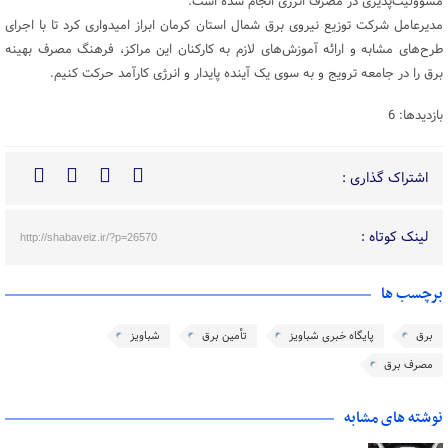
مسوولیت‌پذیری در مصرف انرژی انجام شده است.
مدیرعامل شرکت توزیع نیروی برق شمال استان کرمان ابراز امیدواری کرد تا با اجرای
طرح‌های مشابه و ارائه آموزش‌های لازم به کارکنان این مراکز، فرهنگ مصرف بهینه
برق را در جامعه ترویج و به سوی یک آینده پایدار و انرژی کارآمد حرکت کنیم.
بازدیدها: 6
اشتراک گذاری :
لینک کوتاه :
http://shabaveiz.ir/?p=26570
برچسب ها
برق
پایگاه خبری شباویز
تأمین برق
شباویز
مصرف برق
نوشته های مشابه