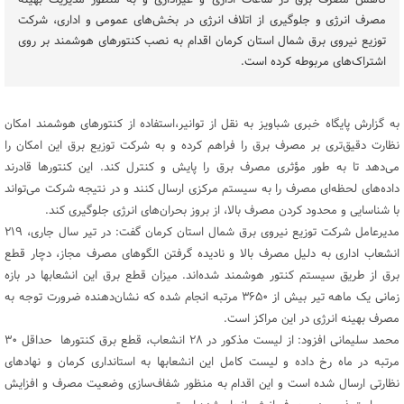
کاهش مصرف برق در ساعات اداری و غیراداری و به منظور مدیریت بهینه
مصرف انرژی و جلوگیری از اتلاف انرژی در بخش‌های عمومی و اداری، شرکت
توزیع نیروی برق شمال استان کرمان اقدام به نصب کنتورهای هوشمند بر روی
اشتراک‌های مربوطه کرده است.
به گزارش پایگاه خبری شباویز به نقل از توانیر،استفاده از کنتورهای هوشمند امکان
نظارت دقیق‌تری بر مصرف برق را فراهم کرده و به شرکت توزیع برق این امکان را
می‌دهد تا به طور مؤثری مصرف برق را پایش و کنترل کند. این کنتورها قادرند
داده‌های لحظه‌ای مصرف را به سیستم مرکزی ارسال کنند و در نتیجه شرکت می‌تواند
با شناسایی و محدود کردن مصرف بالا، از بروز بحران‌های انرژی جلوگیری کند.
مدیرعامل شرکت توزیع نیروی برق شمال استان کرمان گفت: در تیر سال جاری، ۲۱۹
انشعاب اداری به دلیل مصرف بالا و نادیده گرفتن الگوهای مصرف مجاز، دچار قطع
برق از طریق سیستم کنتور هوشمند شده‌اند. میزان قطع برق این انشعابها در بازه
زمانی یک ماهه تیر بیش از ۳۶۵۰ مرتبه انجام شده که نشان‌دهنده ضرورت توجه به
مصرف بهینه انرژی در این مراکز است.
محمد سلیمانی افزود: از لیست مذکور در ۲۸ انشعاب، قطع برق کنتورها حداقل ۳۰
مرتبه در ماه رخ داده و لیست کامل این انشعابها به استانداری کرمان و نهادهای
نظارتی ارسال شده است و این اقدام به منظور شفاف‌سازی وضعیت مصرف و افزایش