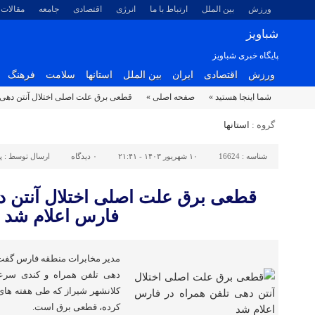
ورزش
بین الملل
ارتباط با ما
انرژی
اقتصادی
جامعه
مقالات
شباویز
پایگاه خبری شباویز
ورزش
اقتصادی
ایران
بین الملل
استانها
سلامت
فرهنگ
شما اینجا هستید »
صفحه اصلی »
قطعی برق علت اصلی اختلال آنتن دهی 
گروه :
استانها
شناسه :
16624
۱۰ شهریور ۱۴۰۳ - ۲۱:۴۱
۰
دیدگاه
ارسال توسط :
پ
قطعی برق علت اصلی اختلال آنتن د
فارس اعلام شد
مدیر مخابرات منطقه فارس گفت: 
دهی تلفن همراه و کندی سرعت
کلانشهر شیراز که طی هفته های 
کرده، قطعی برق است.