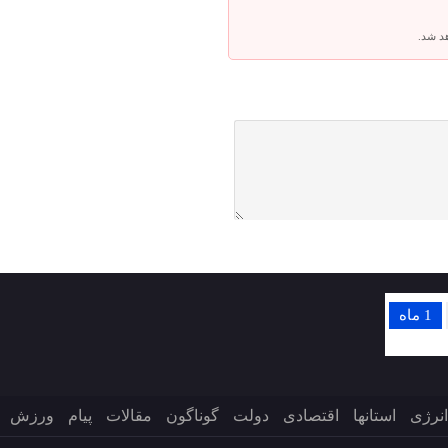
هد شد.
1 ماه
انرژی
استانها
اقتصادی
دولت
گوناگون
مقالات
پیام
ورزش