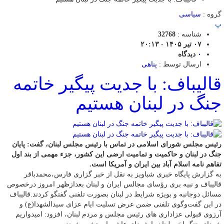
گروه :
سیاسی
پ
شناسه :
32768
۰۷ تیر ۱۴۰۵ - ۲۰:۱۳
۰
دیدگاه
ارسال توسط :
پناهی
قالیباف: با جدیت پیگیر خاتمه
جنگ در لبنان هستیم
رئیس مجلس شورای اسلامی در تماس با رئیس مجلس لبنان، گفت: پایان
جنگ در لبنان و حاکمیت و تمامیت ارضی این کشور، جزء مهمی از بند اول
تفاهم نامه اسلام آباد بین ایران و آمریکا است.
به گزارش پایگاه خبری شباویز به نقل از خبر گزاری فارس،محمدباقر
قالیباف و نبیه بری رؤسای مجالس ایران و لبنان بعدازظهر امروز درخصوص
مسائل دوجانبه و بویژه شرایط در لبنان بصورت تلفنی گفتگو کردند.قالیباف
در این گفت‌وگوی تلفنی ضمن عرض تسلیت ایام عزای سیدالشهدا(ع) و
آرزوی قبولی عزاداری های رئیس مجلس و مردم لبنان، افزود: امیدواریم