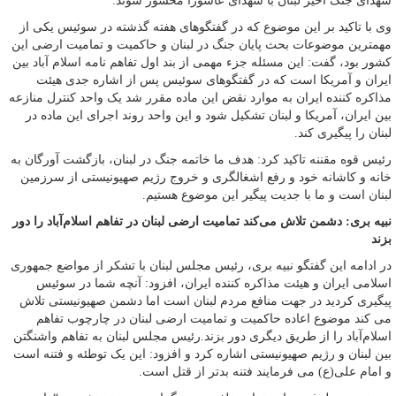
شهدای جنگ اخیر لبنان با شهدای عاشورا محشور شوند.
وی با تاکید بر این موضوع که در گفتگوهای هفته گذشته در سوئیس یکی از
مهمترین موضوعات بحث پایان جنگ در لبنان و حاکمیت و تمامیت ارضی این
کشور بود، گفت: این مسئله جزء مهمی از بند اول تفاهم نامه اسلام آباد بین
ایران و آمریکا است که در گفتگوهای سوئیس پس از اشاره جدی هیئت
مذاکره کننده ایران به موارد نقض این ماده مقرر شد یک واحد کنترل منازعه
بین ایران، آمریکا و لبنان تشکیل شود و این واحد روند اجرای این ماده در
لبنان را پیگیری کند.
رئیس قوه مقننه تاکید کرد: هدف ما خاتمه جنگ در لبنان، بازگشت آورگان به
خانه و کاشانه خود و رفع اشغالگری و خروج رژیم صهیونیستی از سرزمین
لبنان است و ما با جدیت پیگیر این موضوع هستیم.
نبیه بری: دشمن تلاش می‌کند تمامیت ارضی لبنان در تفاهم اسلام‌آباد را دور
بزند
در ادامه این گفتگو نبیه بری، رئیس مجلس لبنان با تشکر از مواضع جمهوری
اسلامی ایران و هیئت مذاکره کننده ایران، افزود: آنچه شما در سوئیس
پیگیری کردید در جهت منافع مردم لبنان است اما دشمن صهیونیستی تلاش
می کند موضوع اعاده حاکمیت و تمامیت ارضی لبنان در چارچوب تفاهم
اسلام‌آباد را از طریق دیگری دور بزند.رئیس مجلس لبنان به تفاهم واشنگتن
بین لبنان و رژیم صهیونیستی اشاره کرد و افزود: این یک توطئه و فتنه است
و امام علی(ع) می فرمایند فتنه بدتر از قتل است.