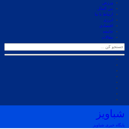
ورزش
بین الملل
ارتباط با ما
انرژی
اقتصادی
جامعه
مقالات
شباویز
پایگاه خبری شباویز