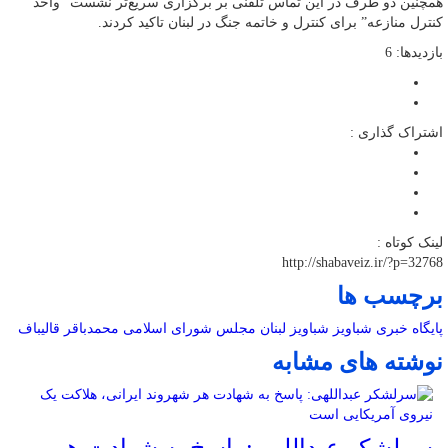
همچنین دو طرف در این تماس تلفنی بر برگزاری سریع‌تر نشست “واحد
کنترل منازعه” برای کنترل و خاتمه جنگ در لبنان تاکید کردند.
بازدیدها: 6
اشتراک گذاری :
لینک کوتاه :
http://shabaveiz.ir/?p=32768
برچسب ها
پایگاه خبری شباویز
شباویز
لبنان
مجلس شورای اسلامی
محمدباقر قالیباف
نوشته های مشابه
سرلشکر عبداللهی: پاسخ به شهادت هر