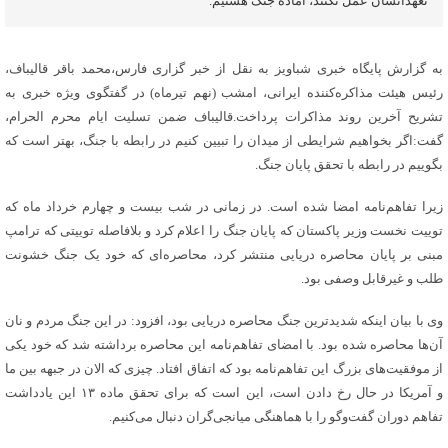
تعهداتشان عمل نکنند، آماده جنگ هستیم.
به گزارش پایگاه خبری شباویز به نقل از خبر گزاری فارس،محمد باقر قالیباف،
رئیس هیئت مذاکره‌کننده ایرانی، امشب (نهم تیرماه) در گفتگوی ویژه خبری به
تشریح آخرین روند مذاکرات پرداخت.قالیباف ضمن تسلیت ایام محرم الحرام،
گفت:اگر بخواهیم شرایطی از میدان را تبیین کنیم در رابطه با جنگ، بهتر است که
بگوییم در رابطه با تحقق پایان جنگ.
زیرا تفاهم‌نامه امضا شده است. در زمانی در شب بیست و چهارم خرداد ماه که
توییت نخست وزیر پاکستان که پایان جنگ را اعلام کرد و بلافاصله توییتی که ترامپ
مبنی بر پایان محاصره دریایی منتشر کرد، محاصره‌ای که خود یک جنگ خشونت
طلب و غیرقابل وصفی بود.
وی با بیان اینکه شدیدترین جنگ محاصره دریایی بود، افزود: در این جنگ مردم و نان
آن‌ها محاصره شده بود. با امضای تفاهم‌نامه این محاصره برداشته شد که خود یکی
از موفقیت‌های بزرگ این تفاهم‌نامه بود که اتفاق افتاد. چیزی که الان در جبهه بین ما
و آمریکا در حال رخ دادن است، این است که برای تحقق ماده ۱۳ این یادداشت
تفاهم دوران گفت‌وگو را با هماهنگی میانجی‌گران دنبال می‌کنیم.