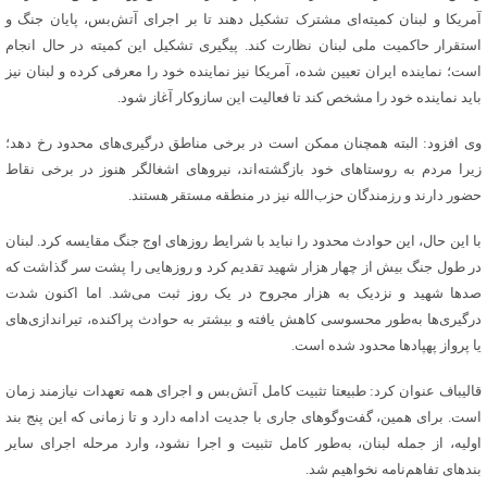
آمریکا و لبنان کمیته‌ای مشترک تشکیل دهند تا بر اجرای آتش‌بس، پایان جنگ و
استقرار حاکمیت ملی لبنان نظارت کند. پیگیری تشکیل این کمیته در حال انجام
است؛ نماینده ایران تعیین شده، آمریکا نیز نماینده خود را معرفی کرده و لبنان نیز
باید نماینده خود را مشخص کند تا فعالیت این سازوکار آغاز شود.
وی افزود: البته همچنان ممکن است در برخی مناطق درگیری‌های محدود رخ دهد؛
زیرا مردم به روستاهای خود بازگشته‌اند، نیروهای اشغالگر هنوز در برخی نقاط
حضور دارند و رزمندگان حزب‌الله نیز در منطقه مستقر هستند.
با این حال، این حوادث محدود را نباید با شرایط روزهای اوج جنگ مقایسه کرد. لبنان
در طول جنگ بیش از چهار هزار شهید تقدیم کرد و روزهایی را پشت سر گذاشت که
صدها شهید و نزدیک به هزار مجروح در یک روز ثبت می‌شد. اما اکنون شدت
درگیری‌ها به‌طور محسوسی کاهش یافته و بیشتر به حوادث پراکنده، تیراندازی‌های
یا پرواز پهپادها محدود شده است.
قالیباف عنوان کرد: طبیعتا تثبیت کامل آتش‌بس و اجرای همه تعهدات نیازمند زمان
است. برای همین، گفت‌وگوهای جاری با جدیت ادامه دارد و تا زمانی که این پنج بند
اولیه، از جمله لبنان، به‌طور کامل تثبیت و اجرا نشود، وارد مرحله اجرای سایر
بندهای تفاهم‌نامه نخواهیم شد.