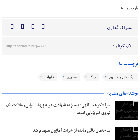
بازدیدها: 6
اشتراک گذاری :
لینک کوتاه :
http://shabaveiz.ir/?p=32851
برچسب ها
پایگاه خبری شباویز
جنگ
شباویز
قالیباف
نوشته های مشابه
سرلشکر عبداللهی: پاسخ به شهادت هر شهروند ایرانی، هلاکت یک
نیروی آمریکایی است
ساختمان باقی مانده از شرکت آمازون منهدم شد