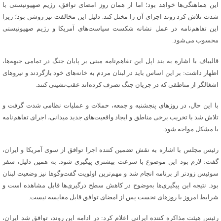
این هماهنگی‌ها خواهد بود؛ اما از همان روز امضای توافق، رژیم صهیونیستی با
شدت تلاش کرد روند اجرای آن را مختل کند. دلیل این مخالفت نیز روشن بود؛ زیرا
این تفاهم‌نامه در عمل نشانه شکست سیاست‌های آمریکا و رژیم صهیونیستی
محسوب می‌شود.
قالیباف با اشاره به بند اپل این تفاهم‌نامه مبنی بر پایان جنگ در تمامی جبهه‌ها،
اظهار داشت: بر این اساس باید در لبنان مردم به خانه‌های خود بازگردند و نیروهای
اشغالگر از مناطقی که در جریان جنگ تصرف کرده‌اند عقب‌نشینی کنند.
با این حال، در روزهای پنجشنبه و جمعه، حملات و عملیات نظامی شدت گرفت و
تلاش شد با تخریب برخی مناطق و ایجاد واقعیت‌های جدید میدانی، اجرای تفاهم‌نامه
با مشکل مواجه شود.
رئیس مجلس با اشاره به نقش تضمین کننده اجرا توافق از سوی آمریکا و ایران،
گفت: لازم بود این موضوع با سرعت بیشتری پیگیری شود. به همین دلیل، سفر
سوئیس زودتر از برنامه انجام شد و مهم‌ترین اولویت گفت‌وگوها نیز وضعیت لبنان
بود. نتیجه این پیگیری‌ها به‌وضوح در کاهش سطح درگیری‌ها قابل مشاهده است و
شرایط امروز با روزهای نخست پس از امضای توافق قابل مقایسه نیست.
رئیس هیئت مذاکره کننده ایرانی اعلام کرد: در ادامه این روند، توافق شد ایران،