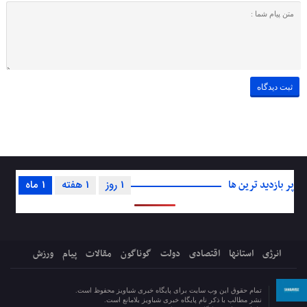
پر بازدید ترین ها
1 روز
1 هفته
1 ماه
انرژی
استانها
اقتصادی
دولت
گوناگون
مقالات
پیام
ورزش
تمام حقوق این وب سایت برای پایگاه خبری شباویز محفوظ است.
نشر مطالب با ذکر نام پایگاه خبری شباویز بلامانع است.