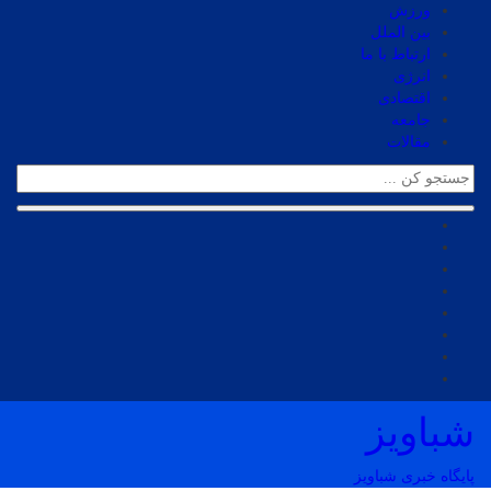
ورزش
بین الملل
ارتباط با ما
انرژی
اقتصادی
جامعه
مقالات
شباویز
پایگاه خبری شباویز