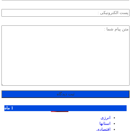
پر بازدید ترین ها
1 روز
1 هفته
1 ماه
انرژی
استانها
اقتصادی