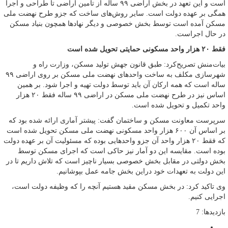
است و این تعهد در بخش اراضی ۹۹ ساله از تامین اراضی تا طراحی و اجرا
همگی بر عهده دولت است. سایر روش‌های ساخت که جزو طرح نهضت ملی
مسکن آمده است توسط بخش خصوصی و دیگر نهادها همچون بنیاد مسکن
در حال اجراست.
فقط ۲۰ هزار واحد مسکونی حمایتی تحویل شده است
بیات‌منش تصریح‌کرد: طبق قانون جهش تولید مسکن، وزارت راه و
شهرسازی مکلف به ساخت واحدهای نهضت ملی مسکن بر روی اراضی ۹۹
ساله است که همه ارکان آن باید توسط دولت تهیه و اجرا شود. بر همین
اساس نیز در طرح نهضت ملی مسکن در اراضی ۹۹ ساله فقط ۲۰ هزار
واحد تکمیل و تحویل شده است.
سرپرست معاونت مسکن و ساختمان گفت: پیشتر آماری ارائه شده بود که
بر اساس آن ۶۰۰ هزار واحد مسکونی نهضت ملی مسکن تحویل شده است
که فقط ۲۰ هزار واحد آن جزو واحدهایی بوده که مسئولیت آن بر عهده دولت
بوده است‌. مقایسه این دو آمار نیز حاکی است که اجرای مسکن توسط
بخش دولتی در مقابل بخش خصوصی بسیار ناچیز است که تلاش داریم تا در
این دولت به تعهدات خود دراین بخش جامه عمل بپوشانیم.
وی تاکید کرد: در بخش مسکن مقید هستیم آنچه را که وظیفه دولت است،
اجرایی کنیم.
بازدیدها: 7