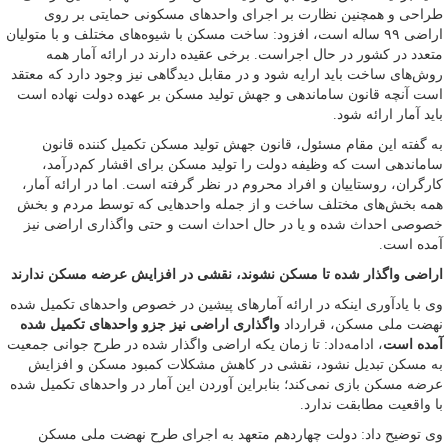
طراحی و همچنین نظارت بر اجرای واحدهای مسکونی حمایتی بر روی
اراضی ۹۹ ساله است، افزود: ساخت مسکن با شیوه‌های مختلف و با متولیان
متعدد در کشور در حال اجراست. برخی عقیده دارند در ارائه آمار همه
روش‌های ساخت باید ارایه شود و در مقابل دیدگاهی نیز وجود دارد که معتقد
است آنچه قانون ساماندهی و جهش تولید مسکن بر عهده دولت نهاده است
باید آمار ارائه شود.
به گفته این مقام مسئول، قانون جهش تولید مسکن تکمیل کننده قانون
ساماندهی است که وظیفه دولت را تولید مسکن برای اقشار کم‌درآمد،
کارگران، روستاییان و افراد محروم در نظر گرفته است. اما در ارائه آمار،
همه بخش‌های مختلف ساخت و از جمله واحدهایی که توسط مردم و بخش
خصوصی احداث شده و یا در حال احداث است و حتی واگذاری اراضی نیز
آمده است.
اراضی واگذار شده تا مسکن نشوند، نقشی در افزایش عرضه مسکن ندارند
وی با یادآوری اینکه در ارائه آمارهای پیشین در خصوص واحدهای تکمیل شده
نهضت ملی مسکن، قرارداد
واگذاری اراضی نیز جزو واحدهای تکمیل شده
آمده است
، ادامه‌داد: تا زمان یکه اراضی واگذار شده در طرح جوانی جمعیت
به مسکن تبدیل نشود، نقشی در کاهش مشکلات کمبود مسکن و افزایش
عرضه مسکن بازی نمی‌کند؛ بنابراین آوردن این آمار در واحدهای تکمیل شده
با واقعیت مطابقت ندارد.
وی توضیح داد: دولت چهاردهم متعهد به اجرای طرح نهضت ملی مسکن