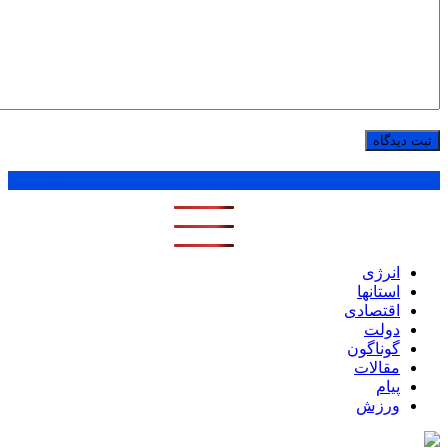
پر بازدید ترین ها
1 روز
1 هفته
1 ماه
انرژی
استانها
اقتصادی
دولت
گوناگون
مقالات
پیام
ورزش