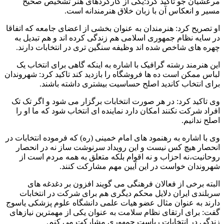
مرعشیان جو تاکید کرد:یکی از کارکردهای هنر تشخیص صحیح
مسیر و انعکاس آن با زبان خلاق هنرمندانه است.
او تصریح کرد: هنرمندان به عنوان بخشی از اعضای جامعه که اتفاقا
در سایه نظام جمهوری اسلامی هم زندگی کرده اند و هم تبدیل به
چهره های شاخص شده اند وظیفه سنگین تری در انتخابات دارند.
این هنرمند رشته گرافیک با اشاره به اینکه گاهی برای انتخاب یک
لباس ممکن است ده ها فروشگاه را بازدید کند تاکید کرد: شهروندان
برای انتخاب کاندید اصلح حساسیت بیشتری داشته باشند.
وی تاکید کرد: در هر صورت انتخابات برگزار می شود و اگر تک تک
افراد شرکت نکنند امکان دارد نماینده ای انتخاب شود که ما او را
اصلح ندانیم.
وی با اشاره به رهنمود های امام خمینی (ره) که فرموده انتخابات در
انحصار هیچ کس نیست و این رویداد سرنوشت ساز نه در انحصار
روحانیت،نه احزاب و نه اقوام بلکه متعلق به همه مردم است از
شهروندان خواست در این آیین مهم مشارکت کنند.
البته برخی از فعالان فرهنگی می گویند افزون بر دغدغه های
سربلندی ایران دلایل محکم دیگری هم برای شرکت در انتخابات
دارند به عنوان مثال عضو هیات علمی دانشگاه علوم پزشکی یاسوج
گفت: برای ارتقای نظام سلامت به عنوان یکی از مهمترین نیازهای
زندگی در انتخابات ریاست جمهوری مشارکت می کنم.