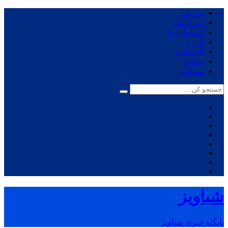
ورزش
بین الملل
ارتباط با ما
انرژی
اقتصادی
جامعه
مقالات
شباویز
پایگاه خبری شباویز