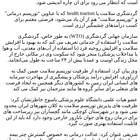
است که انتظار می رود برای آن چاره اندیشی شود.
گردشگری سلامت یا health tourism که با عناوین “توریسم درمانی”
و “توریسم سلامت” هم از آن یاد می‌شود، فرصتی مغتنم برای
کسب درآمدهای چشمگیر ارزی است.
سازمان جهانی گردشگری (WTO) به طور خاص، گردشگری
سلامت را استفاده از خدماتی تعریف می کند که به بهبود یا افزایش
سلامت و افزایش روحیه فرد (با استفاده از آب‌های معدنی، آب و هوا
یا مداخلات پزشکی) منجر شود که سکونت وی در مکانی خارج از
محل زندگی اوست و عمدتا بیش از ۲۴ ساعت به طول می‌انجامد.
وی بیان کرد: استفاده از ظرفیت توریسم سلامت ضمن کمک به
ارزآوری، افزایش درآمد پزشکان و پیشگیری از مهاجرت سرمایه
های انسانی ایران زمین به کشورهای دیگر همچنین به ایجاد فرصت
های شغلی برای سایر گروه ها مانند مترجمان نیز کمک می کند.
عضو هیات علمی دانشگاه علوم پزشکی یاسوج خاطرنشان کرد:
ظرفیت های پذیرش توریسم سلامت به کلان شهرهای ایران محدود
نمی شود و در شهرستان کوچکی مانند گچساران نیز زیرساخت های
برای درمان زوج های جوان نابارور خارجی وجود دارد که باید از این
قابلیت استفاده بهتری صورت گیرد.
شریفی عنوان کرد: عدالت درمانی به خصوص گسترش چتر بیمه