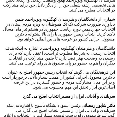
هنرمندان کهگیلویه وبویراحمد بهبود وضعیت زندگی و ارتقای بخش
هایی تخصصی رشته شغلی خود را از دیگر دلایل خود برای مشارکت
در انتخابات مطرح می کنند.
شماری از دانشگاهیان و هنرمندان کهگیلویه وبویراحمد ضمن
یادآوری ضرورت شرکت تک تک هموطنان به ویژه مردم استان در
انتخابات چهاردهمین دوره ریاست جمهوری در هشتم تیر ماه امسال
تاکید کردند انتخاب رییس جمهوری با رای بالا پشتوانه بالاترین
مسوول اجرایی کشور در عرصه های بین المللی خواهد بود.
دانشگاهیان و هنرمندان کهگیلویه وبویراحمد با اشاره به اینکه هدف
انتخاب رسیدن به شرایط مطلوب تر است، اعتقاد دارند که برای
رسیدن به وضعیت بهتر قصد دارند تا ضمن مشارکت در انتخابات
دیگران را هم به حضور در پای صندوق های رای ترغیب می کنند.
این فرهیختگان می گویند که انتخاب رییس جمهور اصلح به عنوان
بالاترین مسوول اجرایی کشور از اهمیت بسیار بالایی برخوردار است
و در این میان مشارکت مردم و حضور گسترده در این عرصه
اصلی‌ترین ابزار تحقق این مهم محسوب می شود.
سربلندی و آبادانی ایران از مسیر انتخاب اصلح می گذرد
دکتر شاپور رمضانی
،رئیس اسبق دانشگاه یاسوج با اشاره به اینکه
سربلندی و آبادانی ایران از مسیر انتخاب اصلح می گذرد می
گوید:شرط پیمودن راه درست توسعه مشارکت در انتخابات و اعلام