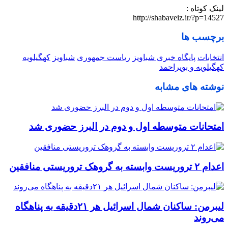
لینک کوتاه :
http://shabaveiz.ir/?p=14527
برچسب ها
انتخابات
پایگاه خبری شباویز
ریاست جمهوری
شباویز
کهگیلویه
کهگیلویه و بویراحمد
نوشته های مشابه
امتحانات متوسطه اول و دوم در البرز حضوری شد
اعدام ۲ تروریست وابسته به گروهک تروریستی منافقین
لیبرمن: ساکنان شمال اسرائیل هر ۲۱دقیقه به پناهگاه
می‌روند