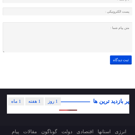
پر بازدید ترین ها
1 روز
1 هفته
1 ماه
انرژی
استانها
اقتصادی
دولت
گوناگون
مقالات
پیام