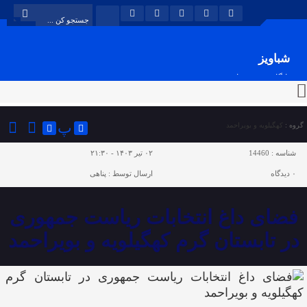
شباویز
پایگاه خبری شباویز
پ
گروه :
کهگیلویه و بویراحمد
شناسه :
14460
۰۲ تیر ۱۴۰۳ - ۲۱:۳۰
۰
دیدگاه
ارسال توسط :
پناهی
فضای داغ انتخابات ریاست جمهوری
در تابستان گرم کهگیلویه و بویراحمد