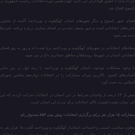
خرداد ماه) با حضور هواداران این نامزد چهاردهمین دوره انتخابات ریاست جمهوری در
یاسوج افتتاح شد
فضای شهر یاسوج و دیگر شهرهای استان کهگیلویه و بویراحمد آکنده از تصاویر
نامزدهای انتخاباتی است و شور وصف نشدنی در فضای مجازی درباره برنامه نامزدها
دیده می شود .
ستادهای انتخاباتی در شهرهای کهگیلویه و بویراحمد برپا شده اند و روز به روز فضای
انتخاباتی استان در شهرها، روستاها و مناطق عشایری داغ تر می شود.
با وجود مشکلات موجود، استان کهگیلویه و بویراحمد با رتبه اول در بین سایر
استان‌های کشور، بالاترین میزان مشارکت را در انتخابات دوازدهم مجلس شورای
اسلامی به دست آورد.
بیش از ۶۴ درصد از واجدان شرایط در این استان در انتخابات شرکت کردند که این
امر نشان دهنده اهمیت بالای انتخابات برای مردم این استان است.
مشارکت ۱۵ هزار نفر برای برگزاری انتخابات/ پیش بینی ۸۵۳ صندوق رای
معاون سیاسی، امنیتی و اجتماعی استاندار کهگیلویه و بویراحمد گفت: ۱۵ هزار نفر به
عنوان عوامل اجرایی، نظارت، انتظامی و امنیتی برای چهاردهمین دوره انتخابات