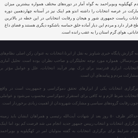
م کهگیلویه وبویراحمد به گواه آمار در دوره‌های مختلف همواره بیشترین میزان
رکت در عرصه انتخابات را داشته اندو هم اینک نیز در آستانه چهاردهمین دوره
خابات ریاست جمهوری شور و هیجان و رقابت انتخاباتی در این خطه در بالاترین
 قرار دارد و مردم این دیار آماده خلق حماسه باشکوه دیگری هستند و فضای داغ
خاباتی، هوای گرم استان را به عقب رانده است.
به گزارش پایگاه خبری شباویز به نقل از ایرنا،انتخابات به عنوان رکن اصلی نظام‌های
مردم‌سالار، همواره مورد توجه تحلیلگران و صاحب نظران بوده است. تحلیل آماری
انتخابات، ابزاری قدرتمند برای درک بهتر فرآیند انتخابات، علل و عوامل مؤثر بر
مشارکت مردم و پیامدهای آن است.
برگزاری انتخابات یکی از ابزارهای تحقق دموکراسی و جمهوریت است در واقع
انتخابات شرط لازم و نه کافی برای استقرار دموکراسی محسوب می‌شود و عواملی
چون رقابت گروه‌های سیاسی و مشارکت شهروندان از اهمیت زیادی برخوردار است.
حداکثر ظرف ۵۰ روز بعد از شهادت آیت‌الله رئیسی و همراهان ایشان باید زمینه
برگزاری انتخابات و انتخاب رییس جمهور جدید انجام می شد فرصت کم بود اما اینک
تمام شرایط برای برگزاری انتخابات به گفته متولیان امر در کهگیلویه و بویراحمد