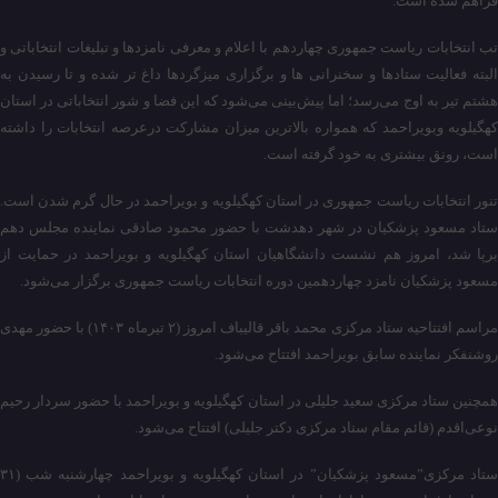
فراهم شده است.
تب انتخابات ریاست جمهوری چهاردهم با اعلام و معرفی نامزدها و تبلیغات انتخاباتی و
البته فعالیت ستادها و سخنرانی ها و برگزاری میزگردها داغ تر شده و تا رسیدن به
هشتم تیر به اوج می‌رسد؛ اما پیش‌بینی می‌شود که این فضا و شور انتخاباتی در استان
کهگیلویه وبویراحمد که همواره بالاترین میزان مشارکت درعرصه انتخابات را داشته
است، رونق بیشتری به خود گرفته است.
تنور انتخابات ریاست جمهوری در استان کهگیلویه و بویراحمد در حال گرم شدن است.
ستاد مسعود پزشکیان در شهر دهدشت با حضور محمود صادقی نماینده مجلس دهم
برپا شد، امروز هم نشست دانشگاهیان استان کهگیلویه و بویراحمد در حمایت از
مسعود پزشکیان نامزد چهاردهمین دوره انتخابات ریاست جمهوری برگزار می‌شود.
مراسم افتتاحیه ستاد مرکزی محمد باقر قالیباف امروز (۲ تیرماه ۱۴۰۳) با حضور مهدی
روشنفکر نماینده سابق بویراحمد افتتاح می‌شود.
همچنین ستاد مرکزی سعید جلیلی در استان کهگیلویه و بویراحمد با حضور سردار رحیم
نوعی‌اقدم (قائم مقام ستاد مرکزی دکتر جلیلی) افتتاح می‌شود.
ستاد مرکزی”مسعود پزشکیان” در استان کهگیلویه و بویراحمد چهارشنبه شب (۳۱