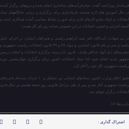
فرماندار بویراحمد گفت: تمام فرآیندهای ساختاری انجام شده و نیروهای برگزار کننده
در حال آموزش های لازم هستند، فرمانداری برای برگزاری و برپایی جایگاههای ستاد
انتخابات و ایجاد سازو کارهای لازم برای شور و نشاط سیاسی آماده همکاری است و
کمیته اجرایی و امنیتی انتخابات در این خصوص شبانه روز پای کار هست .
در پی شهادت آیت‌الله دکتر سید ابراهیم رئیسی و همراهان ایشان، در اجرای اصل
یکصد و سی و یکم قانون اساسی و مواد ۳۸ و ۳۹ قانون انتخابات ریاست جمهوری و
تبصره‌های ذیل آنها، حداکثر ظرف ۵۰ روز باید زمینه برگزاری انتخابات و انتخاب رییس
جمهور جدید انجام شود لذا ستاد انتخابات کشور برای برگزاری چهاردهمین دوره
ریاست جمهوری، کار خود را آغاز کرد .
طبق اعلام وزارت کشور، ستادهای استانی نیز تشکیل و ۱۰ خرداد، ثبت‌نام نامزدهای
ریاست جمهوری آغاز شد و پس از طی مراحل قانونی روز جمعه هشتم تیر سال‌جاری
انتخابات برگزار خواهد شد.
بازدیدها: 10
اشتراک گذاری :