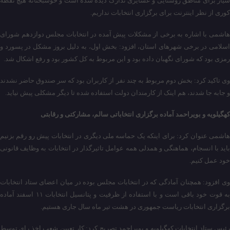
سیار برای مناطق روستایی و عشایری تدارک دیده شده است و خوشبختانه هیچ نقطه
کوری از نظر اینترنت برای برگزاری انتخابات نداریم.
هاشمی با اشاره به برخی از مشکلات پیش آمده در انتخابات مجلس دوازدهم شورای
اسلامی در برخی شهرهای استان، افزود: بخش اول، به دلیل بروز مشکل در پسورد و
رمزی بود که شورای نگهبان داده بود و این مربوط به کل کشور بود و رفع اشکال شد.
وی تاکید کرد: بخش دوم مربوط به چند نفر از کاربران بود که سر صندوق حاضر نشدند
و جابه جا شدند، هم اینک از کارمندان دولت استفاده شده تا دیگر مشکلی پیش نیاید.
کهگیلویه و بویراحمد آماده برگزاری انتخاباتی سالم، مشارکتی و رقابتی
هاشمی عنوان کرد: برای اینکه یک حماسه ملی دیگری در انتخابات پیش رو رقم بزنیم
باید با انسجام، هماهنگی و همدلی همه عوامل تاثیرگذار در انتخابات به وظایف قانونی
خود عمل کنیم.
وی افزود: همچنان آمادگی که در انتخابات مجلس بوده در میان اعضای ستاد انتخابات
به قوت خود باقی است و با استفاده از ظرفیت و پتانسیل انتخابات ۱۱ اسفند آماده
برگزاری انتخابات ریاست جمهوری در هشت تیر ماه سال جاری هستیم.
رئیس ستاد انتخابات کهگیلویه و بویراحمد تصریح کرد: کار تعیین شعب اخذ رای توسط