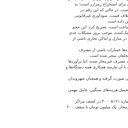
ان برای استخراج رمزارز است؛ به
تخراج یک بیت‌کوین در ایران تنها حدود ۱۳۲۰ دلار است، در حالی که این رقم در
د می‌شود. همین اختلاف قیمت، سودآوری غیرقانونی
یش داده است.
مصرف هر دستگاه ماینر روزانه حدود ۸۰ کیلووات‌ساعت است، تصریح کرد: این حجم
خنک‌کننده، موجب بروز مشکلات جدی
ای اخیر بیش از ۲۱ مورد آتش‌سوزی در منازل و اماکن تجاری ناشی از
نده‌ها خسارات ناشی از مصرف
متخلفان منجر شده است.
نون توانیر موفق به شناسایی نزدیک به ۱۲۰۰ مگاوات مصرف غیرمجاز شده، اما برآوردها
ا آن نیازمند همکاری همه دستگاه‌ها و
دمی صورت گرفته و همچنان شهروندان
تحمیل هزینه‌های سنگین، عامل مهمی
بر اساس اعلام توانیر، شهروندان می‌توانند با ارسال گزارش به سرشماره ۳۰۰۰۵۱۲۱ در کشف مراکز
غیرمجاز همکاری کنند. به گزارش‌دهندگان به ازای هر دستگاه ماینر غیرمجاز، یک میلیون تومان تا سقف ۲۰۰