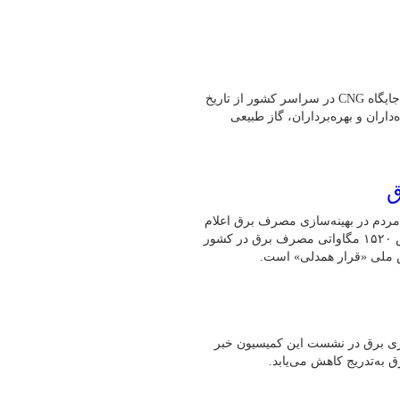
به گفته رئیس هیئت‌مدیره انجمن صنفی CNG کشور،بیش از یک هزار جایگاه CNG در سراسر کشور از تاریخ
ه‌داران و بهره‌برداران، گاز طبیعی
ق
مردم در بهینه‌سازی مصرف برق اعلام
کرد: طی ۲۴ ساعت گذشته (امروز ۳۰ تیرماه)، رکورد بی‌سابقه کاهش ۱۵۲۰ مگاواتی مصرف برق در کشور
ش ملی «قرار همدلی» است.
و ناترازی برق در نشست این کمیسیون خبر
به‌تدریج کاهش می‌یابد.