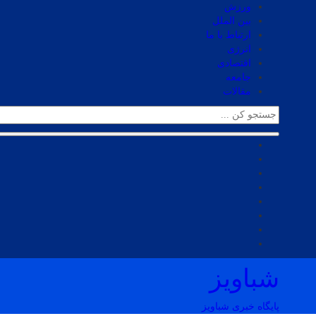
ورزش
بین الملل
ارتباط با ما
انرژی
اقتصادی
جامعه
مقالات
شباویز
پایگاه خبری شباویز