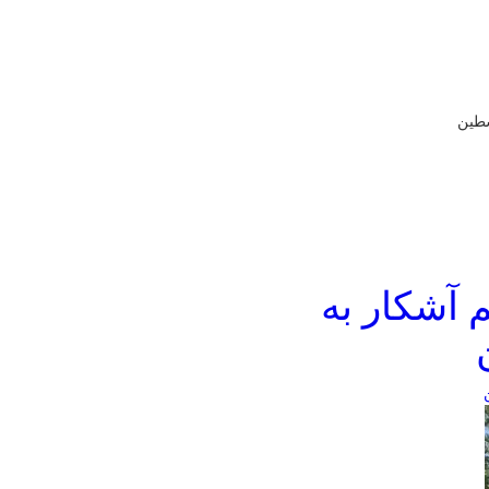
سطین
 آشکار به