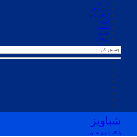
ورزش
بین الملل
ارتباط با ما
انرژی
اقتصادی
جامعه
مقالات
شباویز
پایگاه خبری شباویز