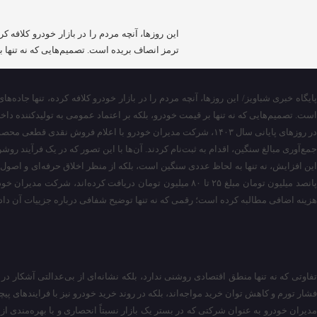
این روزها، آنچه مردم را در بازار خودرو کلاف
ترمز انصاف بریده است. تصمیم‌هایی که نه تنها ب
پایگاه خبری شباویز/ این روزها، آنچه مردم را در بازار خودرو کلافه کرده، تنها ج
است. تصمیم‌هایی که نه تنها بر قیمت خودرو، بلکه بر اعتماد عمومی به تولیدکننده دا
جمع‌آوری مبالغ سنگین، اقدام به ثبت‌نام کردند. آن‌ها با این تصور که در یک فرآیند ر
هزینه اضافی مطالبه کرده است؛ رقمی که نه تنها توضیح شفافی درباره جزییات آن داده
تفاوتی که نه تنها منطق اقتصادی روشنی ندارد، بلکه نشانه‌ای از بی‌عدالتی آشکار در 
فشار تورم و کاهش توان خرید مواجه‌اند، بلکه در روند خرید خودرو نیز با فرایندهای پی
مدیران خودرو به عنوان شرکتی که در بستر یک بازار نسبتاً انحصاری و با بهره‌مندی