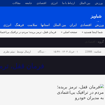
ورزش
بین الملل
ارتباط با ما
انرژی
اقتصادی
جامعه
مقالات
شباویز
پایگاه خبری شباویز
ورزش
اقتصادی
ایران
بین الملل
استانها
سلامت
فرهنگ
انرژی
شما اینجا هستید »
صفحه اصلی »
فرمان قفل، ترمز بریده؛ مردم در ترافیک بی‌اعتما
گروه :
اقتصادی
شناسه :
22988
۰۱ خرداد ۱۴۰۴ - ۱۵:۴۷
۰
دیدگاه
ارسال توسط :
میثم نظری
فرمان قفل، ترمز