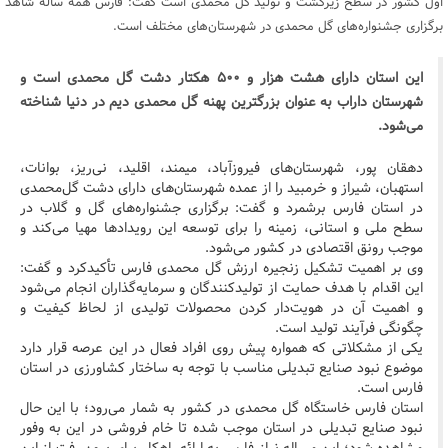
اول کشور در سطح زیرکشت و تولید گل محمدی است گفت: فارس همه ساله شاهد
برگزاری جشنواره‌های گل محمدی در شهرستان‌های مختلف است.
این استان دارای هشت هزار و ۵۰۰ هکتار دشت گل محمدی است و
شهرستان داراب به عنوان بزرگترین پهنه گل محمدی دیم در دنیا شناخته
می‌شود.
دهقان پور، شهرستان‌های فیروزآباد، میمند، اقلید، نی‌ریز، بوانات،
استهبان، شیراز و خرمبید را از عمده شهرستان‌های دارای دشت گل‌محمدی
در استان فارس برشمرد و گفت: برگزاری جشنواره‌های گل و گلاب در
سطح ملی و استانی، زمینه را برای توسعه این رویدادها مهیا می‌کند و
موجب رونق اقتصادی در کشور می‌شود.
وی بر اهمیت تشکیل زنجیره ارزش گل محمدی فارس تأکیدکرد و گفت:
این اقدام با هدف حمایت از تولیدکنندگان و سرمایه‌گذاران انجام می‌شود
و اهمیت آن در هویت‌دار کردن محصولات تولیدی از لحاظ کیفیت و
چگونگی فرآیند تولید است.
یکی از مشکلاتی که همواره پیش روی افراد فعال در این عرصه قرار دارد
موضوع نبود صنایع تبدیلی مناسب با توجه به ساختار کشاورزی در استان
فارس است.
استان فارس خاستگاه گل محمدی در کشور به شمار می‌رود؛ با این حال
نبود صنایع تبدیلی در استان موجب شده تا خام فروشی در این به وفور