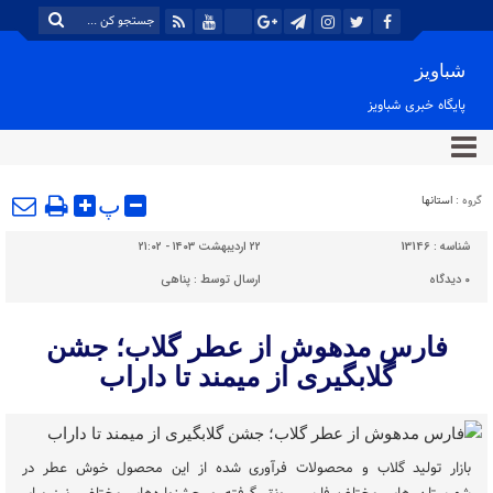
شباویز
پایگاه خبری شباویز
گروه :
استانها
پ
شناسه :
13146
۲۲ اردیبهشت ۱۴۰۳ - ۲۱:۰۲
۰
دیدگاه
ارسال توسط :
پناهی
فارس مدهوش از عطر گلاب؛ جشن
گلابگیری از میمند تا داراب
بازار تولید گلاب و محصولات فرآوری شده از این محصول خوش عطر در