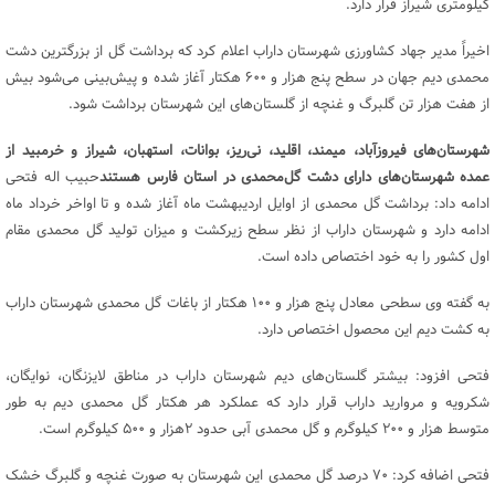
کیلومتری شیراز قرار دارد.
اخیراً
مدیر جهاد کشاورزی شهرستان داراب اعلام کرد که برداشت گل از بزرگترین دشت
محمدی دیم جهان در سطح پنج هزار و ۶۰۰ هکتار آغاز شده و پیش‌بینی می‌شود بیش
از هفت هزار تن گلبرگ و غنچه از گلستان‌های این شهرستان برداشت شود.
شهرستان‌های فیروزآباد، میمند، اقلید، نی‌ریز، بوانات، استهبان، شیراز و خرمبید از
عمده شهرستان‌های دارای دشت گل‌محمدی در استان فارس هستند
حبیب اله فتحی
ادامه داد: برداشت گل محمدی از اوایل اردیبهشت ماه آغاز شده و تا اواخر خرداد ماه
ادامه دارد و شهرستان داراب از نظر سطح زیرکشت و میزان تولید گل محمدی مقام
اول کشور را به خود اختصاص داده است.
به گفته وی سطحی معادل پنج هزار و ۱۰۰ هکتار از باغات گل محمدی شهرستان داراب
به کشت دیم این محصول اختصاص دارد.
فتحی افزود: بیشتر گلستان‌های دیم شهرستان داراب در مناطق لایزنگان، نوایگان،
شکرویه و مروارید داراب قرار دارد که عملکرد هر هکتار گل محمدی دیم به طور
متوسط هزار و ۲۰۰ کیلوگرم و گل محمدی آبی حدود ۲هزار و ۵۰۰ کیلوگرم است.
فتحی اضافه کرد: ٧٠ درصد گل محمدی این شهرستان به صورت غنچه و گلبرگ خشک