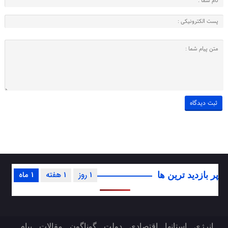
1 روز
1 هفته
1 ماه
پر بازدید ترین ها
انرژی
استانها
اقتصادی
دولت
گوناگون
مقالات
پیام