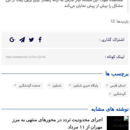
مشاهده شود؛ این مساله نیاز فارس به ارائه راهکار برای برون رفت از این
مشکل را بیش از پیش نمایان می‌کند
بازدیدها: 12
اشتراک گذاری :
لینک کوتاه :
http://shabaveiz.ir/?p=13146
برچسب ها
استان فارس
پایگاه خبری شباویز
شباویز
صنعت گردشگری
گردشگری
نوشته های مشابه
اجرای محدودیت تردد در محورهای منتهی به مرز
مهران از ۱۱ مرداد