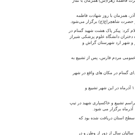
رت فاطمه زهرا(س) همزمان با نماز
شکی گفت: مراسم تشییع استانی شهدای گمنام در شهر شیراز ۱۵ آذر، همزمان با روز شهادت فاطمه
ام کرد: پیکر پاک هشت شهید گمنام در
ه دختران دانشگاه علوم پزشکی شیراز
ارنگون شیراز و شهر ارد شهرستان گراش و
 عمومی مردم فارس، پس از تشییع به
ی گمنام در مکان های واقع در شهر
وی ادامه داد: پیکر مطهر شهید گمنام شهر ارد گراش نیز صبح جمعه ۱۶ آذرماه در این شهر تشییع و
اسم تشییع و خاکسپاری شهید در تیپ
طح استان دریافت شده بود که
 سالیان سال از دور از وطن و در