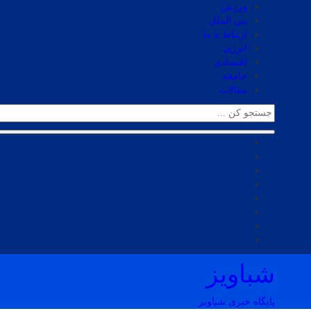
ورزش
بین الملل
ارتباط با ما
انرژی
اقتصادی
جامعه
مقالات
شباویز
پایگاه خبری شباویز