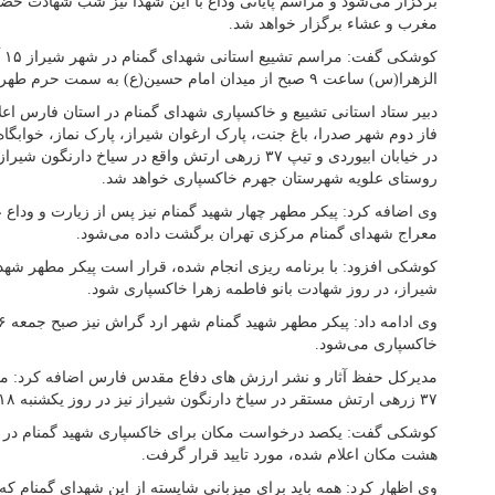
برگزار می‌شود و مراسم پایانی وداع با این شهدا نیز شب شهادت حض
مغرب و عشاء برگزار خواهد شد.
کو
الزهرا(س) ساعت ۹ صبح از میدان امام حسین(ع) به سمت حرم طهر حضرت شاهچراغ(ع) برگزار می‌شود.
دبیر ستاد استانی تشییع و خاکسپاری شهدای گمنام در استان فارس اعل
فاز دوم شهر صدرا، باغ جنت، پارک ارغوان شیراز، پارک نماز، خوابگا
در خیابان ابیوردی و تیپ ۳۷ زرهی ارتش واقع در سیاخ د
روستای علویه شهرستان جهرم خاکسپاری خواهد شد.
وی اضافه کرد: پیکر مطهر چهار شهید گمنام نیز پس از زیارت و وداع
معراج شهدای گمنام مرکزی تهران برگشت داده می‌شود.
کوشکی افزود: با برنامه ریزی انجام شده، قرار است پیکر مطهر شهدا
شیراز، در روز شهادت بانو فاطمه زهرا خاکسپاری شود.
خاکسپاری می‌شود.
مدیرکل حفظ آثار و نشر ارزش های دفاع مقدس فارس اضافه کرد: مر
۳۷ زرهی ارتش مستقر در سیاخ دارنگون شیراز نیز در روز یکشنبه ۱۸ آذرماه برگزار می شود.
کوشکی گفت: یکصد درخواست مکان برای خاکسپاری شهید گمنام در س
هشت مکان اعلام شده، مورد تایید قرار گرفت.
وی اظهار کرد: همه باید برای میزبانی شایسته از این شهدای گمنام که