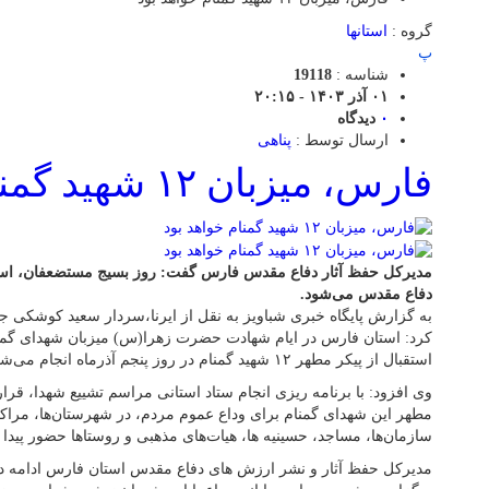
گروه :
استانها
پ
شناسه :
19118
۰۱ آذر ۱۴۰۳ - ۲۰:۱۵
۰
دیدگاه
ارسال توسط :
پناهی
فارس، میزبان ۱۲ شهید گمنام خواهد بود
دفاع مقدس می‌شود.
به گزارش پایگاه خبری شباویز به نقل از ایرنا،سردار سعید کوشکی جه
کرد: استان فارس در ایام شهادت حضرت زهرا(س) میزبان شهدای گم
استقبال از پیکر مطهر ۱۲ شهید گمنام در روز پنجم آذرماه انجام می‌شود.
وی افزود: با برنامه ریزی انجام ستاد استانی مراسم تشییع شهدا، قر
مطهر این شهدای گمنام برای وداع عموم مردم، در شهرستان‌ها، مراکز
سازمان‌ها، مساجد، حسینیه ها، هیات‌های مذهبی و روستاها حضور پیدا ک