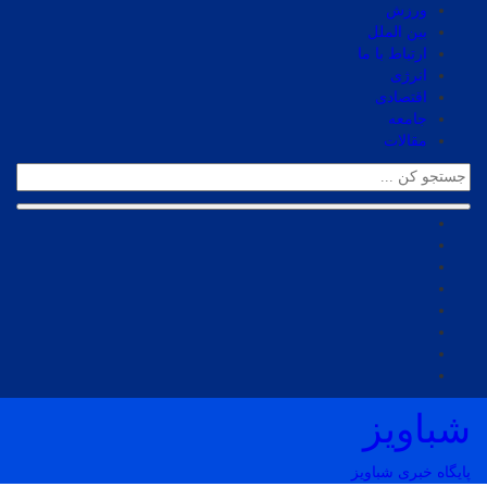
ورزش
بین الملل
ارتباط با ما
انرژی
اقتصادی
جامعه
مقالات
شباویز
پایگاه خبری شباویز