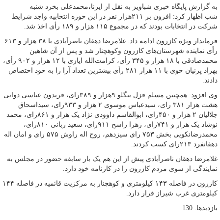
به گزارش پایگاه خبری شباویز به نقل از ایرنا،محمدعلی بخرد شنبه
شب اظهار کرد: افزون بر ۲۱۱هزار نفر در این حوزه انتخابیه واجد شرایط
شرکت در انتخابات بودند که در مجموع ۱۱۵ هزار و ۱۸۹ رأی اخذ شد.
فرماندار ویژه کازرون ادامه داد: غلامرضا دهقان ناصرآبادی با ۳۸ هزار و ۶۱۳
رأی نماینده شهرستان‌های کازرون وکوهچنار شد و پس از آن شاهین
محمدصادقی با ۱۸ هزار و ۳۴۵ رأی، کرامت‌الله ایازی با ۱۲ هزار و ۹٠۲ رأی،
بهزاد پرنیان خوی با ۱۱ هزار ۲۸۱ رأی بیشترین تعداد آرا را به خود اختصاص
دادند.
وی افزود: همچنین مسلم قزل بیگلو ۹هزار و ۳۸۹رای، فریدون عباسی دوانی
هشت هزار ۳۸۱ رای، سیدعباس موسوی ۲ هزار و ۹۳۳رای، سیداسحاق
جلالیان ۲ هزار و ۴۵٠رای، ابوالقاسم داوودی نژاد یک هزار و ۸۶۱رای، محمد
نوشاد یک هزار و ۷۴۱رای، زهرا راسخ ۹۱۱رای، سعید ربانی ۸۱٠رای،
محمدرضانکویی بخش ۷۵۳ رای سیزدهم، روح اله راوش ۵۷۵ رای و امان اله
دهقانفرد ۲۱۳رای کسب کردند.
غلامرضا دهقان ناصرآبادی پیش از این هم یک بار سابقه حضور در مجلس به
نمایندگی از سوی مردم کازرون را در کارنامه خود دارد.
کازرون در فاصله ۱۴۳ کیلومتری و کوهچنار به مرکزیت قائمیه در فاصله ۱۴۴
کیلومتری غرب شیراز قرار دارد.
بازدیدها: 130