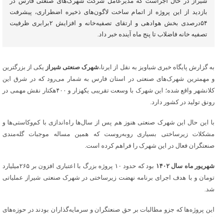
شیراز در حال اجراست که مدیرعامل شرکت شهرک‌های صنعتی فارس در
بازدید از این پروژه از اتمام ساخت لاگون‌های ذخیره اضطراری، پیشرفت
۵۴درصدی بخش هوادهی و ارتقای تصفیه‌خانه و افزایش ۲برابری ظرفیت
تصفیه خانه فاضلاب تا پنج ماه آینده خبر داد.
به گزارش پایگاه خبری شباویز به نقل از ایرنا،
شهرک صنعتی شیراز
یکی از بزرگترین
و مهمترین شهرک‌های صنعتی در استان فارس به شمار می‌رود که در شرق این
کلانشهر واقع شده؛ این شهرک با وسعت تقریبی یکهزار و ۴۰۰هکتار نقش مهمی در
رونق تولید در کشور دارد.
با این حال این شهرک صنعتی هنوز هم پس از سال‌ها راه‌اندازی با کم‌وکاستی‌ها و
مشکلات زیرساختی بسیاری روبه‌روست که همین مساله موجبات گله‌مندی
صنعتگران فعال در این شهرک را فراهم کرده است.
شهریور ماه سال ۱۴۰۲
بود که حدود ۱۰ پروژه بزرگ با اعتباری افزون بر ۲۶۵میلیارد
تومان و با هدف اجرای برنامه نهضت زیرساختی در شهرک صنعتی شیراز عملیاتی
شد.
این پروژه‌ها که جزو مطالبات بر حق صنعتگران و سرمایه‌گذاران بودند در حوزه‌های