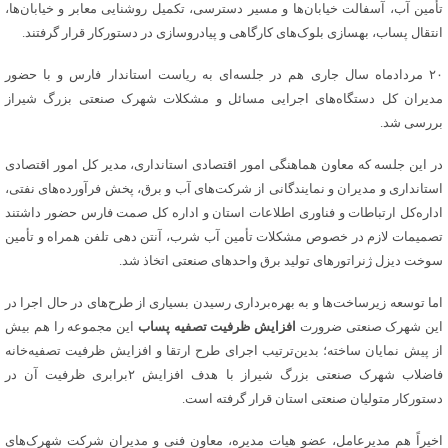
تأمین آب، آسفالت خیابان‌ها و مسیر دسترسی، تکمیل روشنایی معابر و خیابان‌ها،
انتقال پساب، بهسازی بلوک‌های کارگاهی و پیادروسازی در دستورکار قرار گرفتند.
۲۰ مردادماه سال جاری هم در جلسه‌ای به ریاست استاندار فارس و با حضور
مدیران کل دستگاه‌های اجرایی مسائل و مشکلات شهرک صنعتی بزرگ شیراز
بررسی شد.
در این جلسه که معاون هماهنگی امور اقتصادی استانداری، مدیر کل امور اقتصادی
استانداری و مدیران و نمایندگانی از شرکت‌های آب و برق، پخش فرآورده‌های نفتی،
اداره‌کل ارتباطات و فناوری اطلاعات استان و اداره کل صمت فارس حضور داشتند
تصمیمات لازم در خصوص مشکلات تأمین آب شرب، آنتن دهی تلفن همراه و تأمین
سوخت دیزل ژنراتورهای تولید برق واحدهای صنعتی اتخاذ شد.
اما توسعه زیرساخت‌ها و به بهره‌برداری رسیدن بسیاری از طرح‌های در حال اجرا در
این شهرک صنعتی ضرورت
افزایش ظرفیت تصفیه پساب
این مجموعه را هم بیش
از پیش نمایان ساخته؛ بدین‌ترتیب اجرای طرح ارتقا و افزایش ظرفیت تصفیه‌خانه
فاضلاب شهرک صنعتی بزرگ شیراز با هدف افزایش ۲برابری ظرفیت آن در
دستورکار متولیان صنعتی استان قرار گرفته است.
اخیراً هم مدیرعامل، عضو هیات مدیره، معاون فنی و مدیران شرکت شهرک‌های