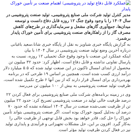
مدیر کنترل تولید شرکت ملی صنایع پتروشیمی، تولید صنعت پتروشیمی در
سال ۱۴۰۴ را با وجود وقوع جنگ ۱۲ روزه قابل دفاع دانست و توسعه
میدان‌ها، جمع‌آوری گازهای مشعل و سرمایه‌گذاری در طرح‌های کاهش
مصرف گاز را از راهکارهای صنعت پتروشیمی برای تأمین خوراک پایدار
برشمرد.
به گزارش پایگاه خبری شباویز به نقل از پایگاه خبری شانا،سعید باغبانی
درباره آخرین وضع تولید صنعت پتروشیمی در سال ۱۴۰۴ با بیان
اینکه عملکرد این صنعت با وجود وقوع جنگ تحمیلی ۱۲ روزه، نسبت به
پارسال تفاوتی نداشته و قابل دفاع است، اظهار کرد: حدود ۳۲ میلیون تن
محصول از ابتدای امسال تاکنون در این صنعت تولید شده که ۵.۵ میلیارد دلار
درآمد ارزی کسب شده است، همچنین بر اساس ۱۹ طرحی که در برنامه
بهره‌برداری برای امسال قرار دارند که از بین آنها ۶ طرح تکمیل شده‌ است،
ظرفیت تولید صنعت پتروشیمی به بیش از ۱۰۰ میلیون تن می‌رسد.
وی در زمینه برنامه‌های شرکت ملی صنایع پتروشیمی برای فعال کردن ۲۲
درصد ظرفیت خالی تولید در صنعت پتروشیمی تصریح کرد: حدود ۲۲ میلیون
تن از ظرفیت نصب‌شده صنعت در سال ۱۴۰۳ استفاده نشده که حدود ۷۰
درصد آن به‌دلیل کمبود خوراک بوده است. اگر صنعت پتروشیمی بتواند تأمین
خوراک را حل کند، قادر خواهد بود بخش قابل توجهی از ظرفیت خالی را
به‌کار گیرد. افزون بر این، حل مشکلات تجهیزاتی و فرآیندی و پایداری تولید
نیز در فعال کردن ظرفیت تولید مؤثر است.