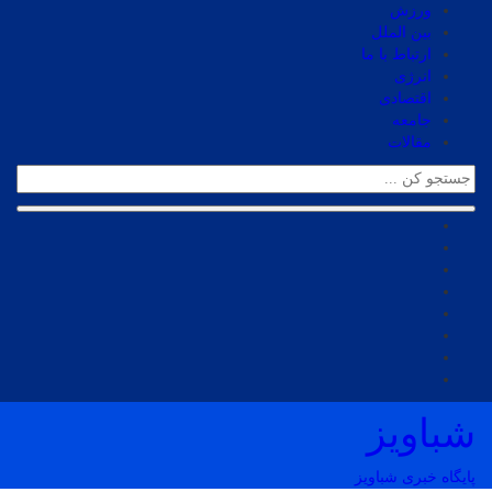
ورزش
بین الملل
ارتباط با ما
انرژی
اقتصادی
جامعه
مقالات
شباویز
پایگاه خبری شباویز