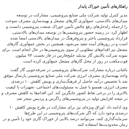
راهکارهای تأمین خوراک پایدار
مدیر کنترل تولید شرکت ملی صنایع پتروشیمی، مشارکت در توسعه
میدان‌های بالادستی، جمع‌آوری گازهای مشعل و بهینه‌سازی مصرف سوخت
را ازجمله راه‌حل‌های رفع چالش تأمین خوراک صنعت پتروشیمی دانست و
اظهار کرد: در زمینه حضور پتروشیمی‌ها در توسعه میدان‌های بالادستی،
قرارداد پتروشیمی باختر و پتروفرهنگ در میدان‌های بالادستی امضا شده
است و در روزهای آینده تنفیذ می‌شود، همچنین در بخش جمع‌آوری گازهای
مشعل نیز اقدام‌های مطلوبی از سوی پتروشیمی‌ها در حال انجام است. برای
نمونه شرکت پالایش گاز بیدبلند خلیج‌فارس در فاز نخست ۹۴ میلیون
فوت‌مکعب در روز از محل گازهای مشعل جمع‌آوری کرده است.
باغبانی درباره مشارکت شرکت‌های پتروشیمی در صرفه‌جویی گاز گفت:
واحد بهینه‌سازی مصرف انرژی شرکت ملی صنایع پتروشیمی پارسال موفق
شد با تخصیص درآمد حاصل از فرهنگ‌سازی و پویش کاهش ۱۰ درصدی
مصرف انرژی، همسو با عمل به مسئولیت‌های اجتماعی، تجهیزات با کیفیت
بالاتری را در برخی نقاط کشور جایگزین کند. این اقدام‌ها به کاهش مصرف و
در نتیجه افزایش تولید در پتروشیمی‌های زاگرس و پردیس منجر شد.
وی ادامه داد: اوراق ویژه‌ای نیز برای مشارکت در طرح پویش کاهش ۱۰
درصدی وجود دارد که اگر شرکت‌های پتروشیمی در این طرح‌ها
سرمایه‌گذاری کنند، می‌توانند درصد بالایی از خوراک گازی خود را تأمین و در
زمان محدودیت‌ها استفاده کنند.