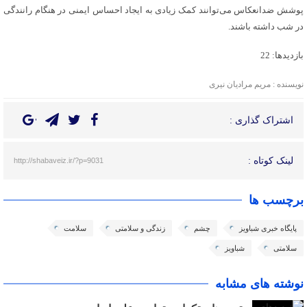
پوشش ضدانعکاس می‌توانند کمک زیادی به ایجاد احساس ایمنی در هنگام رانندگی
در شب داشته باشند.
بازدیدها: 22
نویسنده : مریم مرادیان نیری
اشتراک گذاری :
لینک کوتاه :
http://shabaveiz.ir/?p=9031
برچسب ها
پایگاه خبری شباویز
چشم
زندگی و سلامتی
سلامت
سلامتی
شباویز
نوشته های مشابه