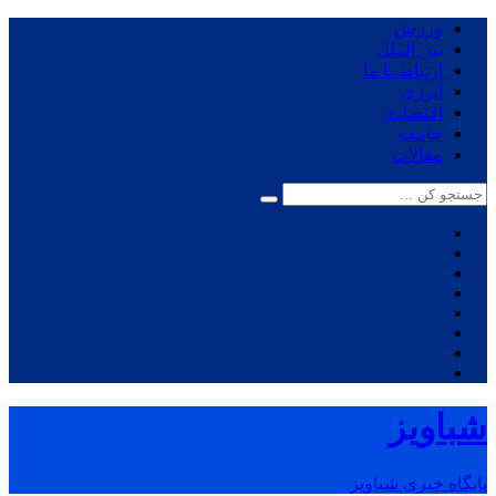
ورزش
بین الملل
ارتباط با ما
انرژی
اقتصادی
جامعه
مقالات
شباویز
پایگاه خبری شباویز