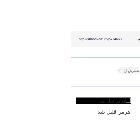
 :
http://shabaveiz.ir/?p=14668
شمارش آرا
هرمز قفل شد