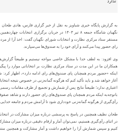
به گزارش پایگاه خبری شباویز به نقل از خبر گزاری فارس، هادی طحا
نگهبان شامگاه جمعه ۸ تیر ۱۴۰۳ در جریان برگزاری انت
مستقر ستاد مرکزی نظارت و انتخابات شورای نگهبان گفت: اخذ آرا از مردم
رای حضور پیدا می‌کنند و آرای خود را به صندوق‌ها می‌سپارند.
وی افزود: به لطف خدا با مشکل خاصی مواجه نیستیم و طبیعتاً گزارش‌
همکاران ما در این مدت در ستاد مرکزی نظارت بر انتخاباتی موارد را پیگ
اینکه «حضور مردم همچنان پای صندوق‌های رای ادامه دارد»، اظهار کرد: ش
آغاز خواهد شد و باید تأکید کنم که هرگونه گمانه‌زنی در خصوص نتیجه انتخابا
اعتباری ندارد؛ طبیعتاً نتایج پس از شمارش و تجمیع از طرف مقامات رسمی
باتوجه‌به اینکه مردم همچنان پای صندوق‌های رای حضور دارند و شاهد صفوف به
رأی‌گیری از هرگونه گمانه‌زنی خودداری شود تا آرامش مردم و جامعه خدایی ن
طحان نظیف همچنین در پاسخ به پرسشی درباره میزان مشارکت در انتخابات ت
در اثنای رأی‌گیری هستیم، نمی‌توان آمار و ارقام دقیقی درباره میزان مشارک
کنیم و سپس شمارش آرا را خواهیم داشت و آمار مشارکت و همچنین منتخب