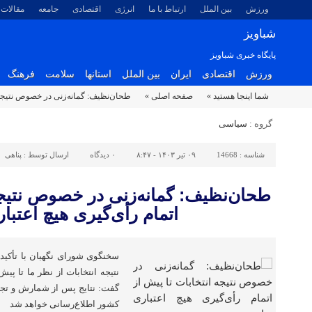
ورزش
بین الملل
ارتباط با ما
انرژی
اقتصادی
جامعه
مقالات
شباویز
پایگاه خبری شباویز
ورزش
اقتصادی
ایران
بین الملل
استانها
سلامت
فرهنگ
شما اینجا هستید »
صفحه اصلی »
طحان‌نظیف: گمانه‌زنی در خصوص نتیجه ان
گروه :
سیاسی
شناسه :
14668
۰۹ تیر ۱۴۰۳ - ۸:۴۷
۰
دیدگاه
ارسال توسط :
پناهی
طحان‌نظیف: گمانه‌زنی در خصوص نتیجه 
اتمام رأی‌گیری هیچ اعتبار
سخنگوی شورای نگهبان با تأکید 
نتیجه انتخابات از نظر ما تا پیش
گفت: نتایج پس از شمارش و تج
کشور اطلاع‌رسانی خواهد شد