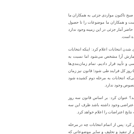
 صبح تاکنون مواردی جزئی به همکاران ما
ست و همکاران ما موضوعات را تا حصول
حاضر آمار جزئی در این زمینه وجود ندارد
ده است.
دن انتخابات اعلام کرد: اینکه انتخابات
شمارش آرا مشخص می‌شود اما نسبت به
و تأیید قرار دادیم، تمام زمان‌بندی‌ها
موردتوجه قرار گرفت چراکه تصریح قانون اساسی بر این است که ظرف ۵۰ روز کل فرایند طی شود؛ قانون نیز زمان
ی‌که انتخابات به مرحله دوم کشیده شود
خصوص وجود ندارد.
شد؟ عنوان کرد: بر اساس قانون سه روز
اعتراضی وجود داشته باشد ظرف این سه
یج اعتراضات را اعلام خواهد کرد.
کرد: پس از اتمام انتخابات چه در مرحله
م از تنفیذ و تحلیف و سایر موضوعاتی که