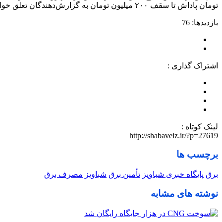
تومان پاداش تا سقف ۲۰۰ میلیون تومان به گزارش‌دهندگان تعلق خواهد گرفت.
بازدیدها: 76
اشتراک گذاری :
لینک کوتاه :
http://shabaveiz.ir/?p=27619
برچسب ها
برق
پایگاه خبری شباویز
تأمین برق
شباویز
مصرف برق
نوشته های مشابه