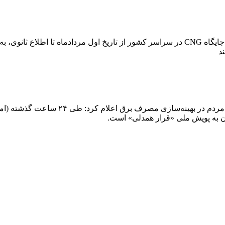
به گفته رئیس هیئت‌مدیره انجمن صنفی CNG کشور،بیش از یک هزار جایگاه CNG در سراسر کشور از تار
ن به پویش ملی «قرار همدلی» است.