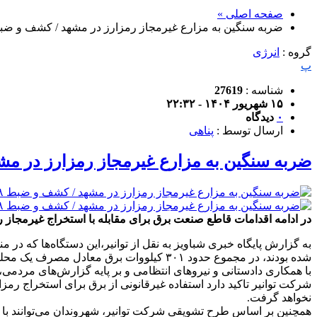
صفحه اصلی »
ضربه سنگین به مزارع غیرمجاز رمزارز در مشهد / کشف و ضبط ۱۱۸ دستگاه ماینر غیرمجاز در م
گروه :
انرژی
پ
شناسه :
27619
۱۵ شهریور ۱۴۰۴ - ۲۲:۳۲
۰
دیدگاه
ارسال توسط :
پناهی
ضربه سنگین به مزارع غیرمجاز رمزارز در مشهد / کشف و ضبط ۱۱۸ دست
در ادامه اقدامات قاطع صنعت برق برای مقابله با استخراج غیرمجاز رمزارز و حفاظت از پا
به گزارش پایگاه خبری شباویز به نقل از توانیر،این دستگاه‌ها که در
شده بودند، در مجموع حدود ۳۰۱ کیلووات برق معادل مصرف یک محله مسکونی بزرگ را به شکل غیرقانونی مصرف می‌کردند.
با همکاری دادستانی و نیروهای انتظامی و بر پایه گزارش‌های مردمی
شرکت توانیر تاکید دارد استفاده غیرقانونی از برق برای استخراج رم
نخواهد گرفت.