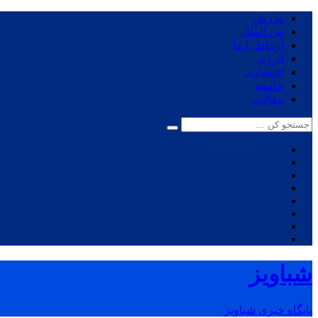
ورزش
بین الملل
ارتباط با ما
انرژی
اقتصادی
جامعه
مقالات
شباویز
پایگاه خبری شباویز