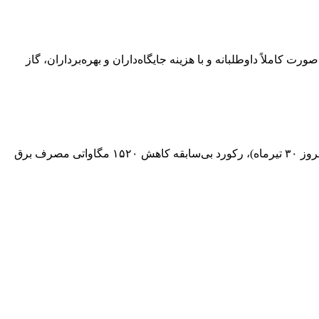
یخ اول مردادماه تا اطلاع ثانوی، به‌صورت کاملاً داوطلبانه و با هزینه جایگاه‌داران و بهره‌برداران، گاز
مدیرعامل شرکت توانیر با تقدیر از مشارکت کم‌نظیر و حماسه‌آفرین مردم در بهینه‌سازی مصرف برق اعلام کرد: طی ۲۴ ساعت گذشته (امروز ۳۰ تیرماه)، رکورد بی‌سابقه کاهش ۱۵۲۰ مگاواتی مصرف برق