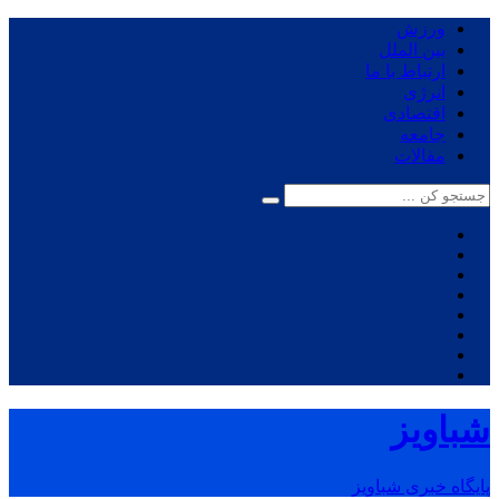
ورزش
بین الملل
ارتباط با ما
انرژی
اقتصادی
جامعه
مقالات
شباویز
پایگاه خبری شباویز