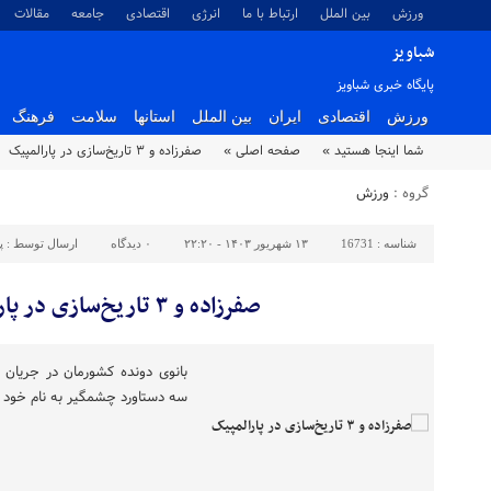
ورزش
بین الملل
ارتباط با ما
انرژی
اقتصادی
جامعه
مقالات
شباویز
پایگاه خبری شباویز
ورزش
اقتصادی
ایران
بین الملل
استانها
سلامت
فرهنگ
شما اینجا هستید »
صفحه اصلی »
صفرزاده و ۳ تاریخ‌سازی در پارالمپیک
گروه :
ورزش
شناسه :
16731
۱۳ شهریور ۱۴۰۳ - ۲۲:۲۰
۰
دیدگاه
ارسال توسط :
پ
صفرزاده و ۳ تاریخ‌سازی در پارالمپیک
بانوی دونده کشورمان در جریان 
سه دستاورد چشمگیر به نام خود ث