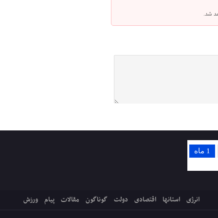
هد شد.
1 ماه
انرژی
استانها
اقتصادی
دولت
گوناگون
مقالات
پیام
ورزش