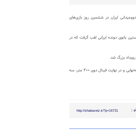
وومیدانی ایران در ششمین روز بازی‌های
تین بانوی دونده ایرانی لقب گرفت که در
رویداد بزرگ شد.
نکته سوم نیز مربوط به رکوردشکنی صفرزاده است. او در مرحله مقدماتی، نیمه‌نهایی و در نهایت فینال دوی ۴۰۰ متر، سه
 :
http://shabaveiz.ir/?p=16731