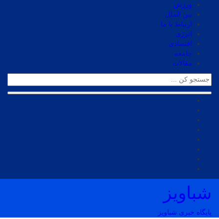
ورزش
بین الملل
ارتباط با ما
انرژی
اقتصادی
جامعه
مقالات
شباویز
پایگاه خبری شباویز